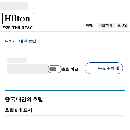
콘텐츠로 이동
새 탭 열림
숙박,
가입하기
로그인
위치/
대만 호텔
무료 주차(4)
호텔 비교
추천 필터
중국 대만의 호텔
호텔 8개 표시
1
/
6
호텔 8개 표시
이전 이미지
다음 
1/6