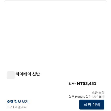
이전 이미지
다음 
1/12
힐튼 타이베이 신반
힐튼 타이베이 신반
NT$3,451
최저*
요금 포함
힐튼 Honors 할인 사전 결제
힐튼 타이베이 신반의 호텔 정보 보기
호텔 정보 보기
날짜 선택
96.14 마일리지