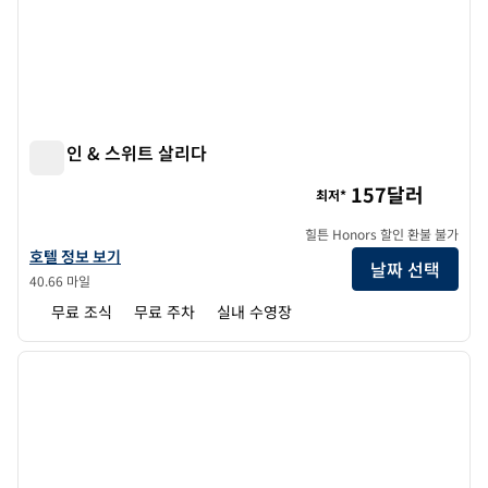
햄튼 인 & 스위트 살리다
햄튼 인 & 스위트 살리다
157달러
최저*
힐튼 Honors 할인 환불 불가
햄튼 인 & 스위트 살리다의 호텔 정보 보기
호텔 정보 보기
날짜 선택
40.66 마일
무료 조식
무료 주차
실내 수영장
1
/
12
이전 이미지
다음 
1/12