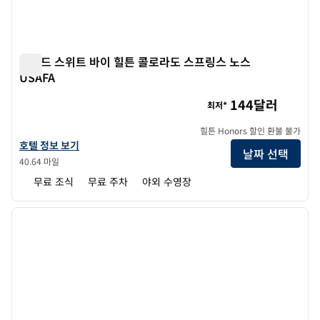
홈우드 스위트 바이 힐튼 콜로라도 스프링스 노스
USAFA
홈우드 스위트 바이 힐튼 콜로라도 스프링스 노스 USAFA
144달러
최저*
힐튼 Honors 할인 환불 불가
홈우드 스위트 바이 힐튼 콜로라도 스프링스 노스 USAFA의 호텔 정보 보
호텔 정보 보기
날짜 선택
40.64 마일
무료 조식
무료 주차
야외 수영장
1
/
12
이전 이미지
다음 
1/12