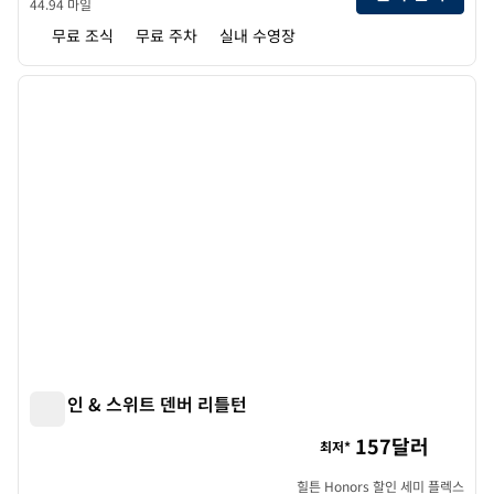
44.94 마일
무료 조식
무료 주차
실내 수영장
1
/
12
이전 이미지
다음 
1/12
햄튼 인 & 스위트 덴버 리틀턴
햄튼 인 & 스위트 덴버 리틀턴
157달러
최저*
힐튼 Honors 할인 세미 플렉스