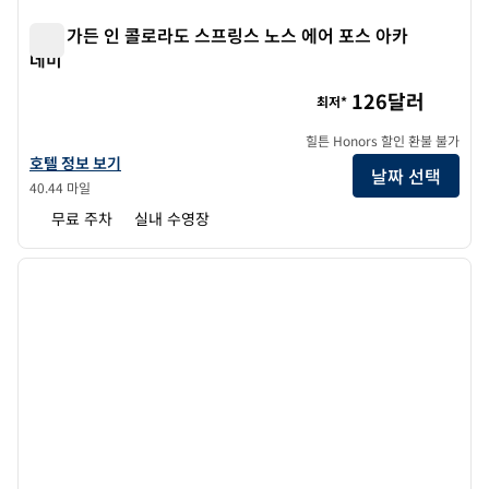
힐튼 가든 인 콜로라도 스프링스 노스 에어 포스 아카
데미
힐튼 가든 인 콜로라도 스프링스 노스 에어 포스 아카데미
126달러
최저*
힐튼 Honors 할인 환불 불가
힐튼 가든 인 콜로라도 스프링스 노스 에어 포스 아카데미의 호텔 정보 보
호텔 정보 보기
날짜 선택
40.44 마일
무료 주차
실내 수영장
1
/
12
이전 이미지
다음 
1/12