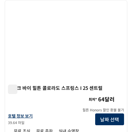
이전 이미지
다음 
1/12
스파크 바이 힐튼 콜로라도 스프링스 I 25 센트럴
스파크 바이 힐튼 콜로라도 스프링스 I 25 센트럴
64달러
최저*
힐튼 Honors 할인 환불 불가
스파크 바이 힐튼 콜로라도 스프링스 I 25 센트럴의 호텔 정보 보기
호텔 정보 보기
날짜 선택
39.64 마일
무료 조식
무료 주차
실내 수영장