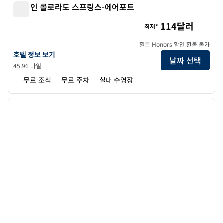
햄튼 인 콜로라도 스프링스-에어포트
햄튼 인 콜로라도 스프링스-에어포트
114달러
최저*
힐튼 Honors 할인 환불 불가
햄튼 인 콜로라도 스프링스-에어포트의 호텔 정보 보기
호텔 정보 보기
날짜 선택
45.96 마일
무료 조식
무료 주차
실내 수영장
1
/
12
이전 이미지
다음 
1/12