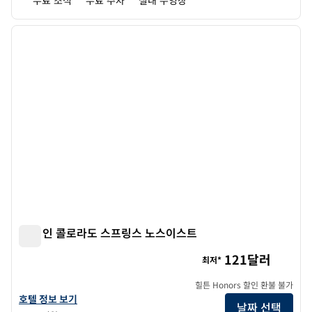
무료 조식
무료 주차
실내 수영장
1
/
12
이전 이미지
다음 
1/12
햄튼 인 콜로라도 스프링스 노스이스트
햄튼 인 콜로라도 스프링스 노스이스트
121달러
최저*
힐튼 Honors 할인 환불 불가
햄튼 인 콜로라도 스프링스 노스이스트의 호텔 정보 보기
호텔 정보 보기
날짜 선택