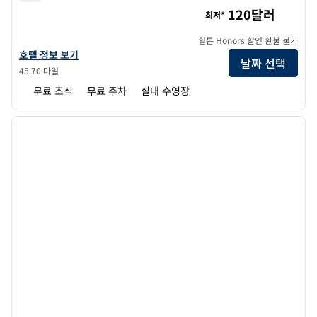
홈2 스위트 바이 힐튼 콜로라도 스프링스 에어포트
120달러
최저*
힐튼 Honors 할인 환불 불가
홈2 스위트 바이 힐튼 콜로라도 스프링스 에어포트의 호텔 정보 보기
호텔 정보 보기
날짜 선택
45.70 마일
무료 조식
무료 주차
실내 수영장
1
/
12
이전 이미지
다음 
1/12