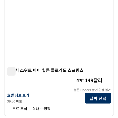
엠버시 스위트 바이 힐튼 콜로라도 스프링스
엠버시 스위트 바이 힐튼 콜로라도 스프링스
149달러
최저*
힐튼 Honors 할인 환불 불가
앰버시 스위트 바이 힐튼 콜로라도 스프링스의 호텔 정보 보기
호텔 정보 보기
날짜 선택
39.60 마일
무료 조식
실내 수영장
1
/
12