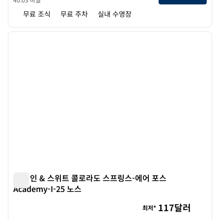
무료 조식
무료 주차
실내 수영장
1
/
12
이전 이미지
다음 
1/12
햄튼 인 & 스위트 콜로라도 스프링스-에어 포스
Academy-I-25 노스
햄튼 인 & 스위트 콜로라도 스프링스-에어 포스 Academy-I-25
117달러
최저*