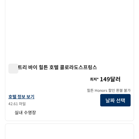
더블트리 바이 힐튼 호텔 콜로라도스프링스
더블트리 바이 힐튼 호텔 콜로라도스프링스
149달러
최저*
힐튼 Honors 할인 환불 불가
더블트리 바이 힐튼 호텔 콜로라도 스프링스의 호텔 정보 보기
호텔 정보 보기
날짜 선택
42.61 마일
실내 수영장
1
/
12
이전 이미지
다음 
1/12