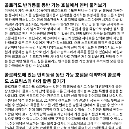
콜로라도 반려동물 동반 가능 호텔에서 덴버 둘러보기
미국에서 가장 큰 도시 20곳이자 콜로라도의 수도인 덴버는 다양한 산 활동을 제공하
는 동시에 대도시를 방문하는 즐거움과 편리함을 선사하는 휴양지를 찾는 모든 사람에
게 완벽한 장소입니다. 덴버 미술관에서 시내 지역을 둘러보고 다양한 시기의 미술 컬
렉션을 감상해 보십시오. 이곳에서는 아메리칸 인디언, 서양 및 현대 미술 전시회를 볼
수 있습니다. 도시 남서쪽으로 향하여 레드 록스 공원과 원형 극장으로 향하면 경치 좋
은 배경으로 인기 투어 공연을 관람할 수 있습니다. 덴버 보태닉 가든을 둘러보며 퍼 부
조종사를 데려가 보십시오. 이 24에이커 규모의 정원은 까다로운 산책로 없이 자연을
산책하고 싶은 모든 사람에게 완벽한 장소입니다. 요크 스트리트의 정원은 금요일에
휴장하며 남은 주 동안 시간이 다양하므로 투어 전에 웹사이트를 확인하십시오. 겨울
철에 방문하는 경우 산으로 쉽게 올라가 슬로프에서 하루를 즐길 수 있습니다. 베일과
전국 최고의 스키 리조트가 덴버 시내에서 차로 가까운 거리에 있습니다. 덴버에 머무
는 동안 어떤 일을 하고 싶든 콜로라도 반려동물 동반 가능 호텔에 투숙하면 모든 활동
을 가까이에서 즐길 수 있습니다.
콜로라도에 있는 반려동물 동반 가능 호텔을 예약하여 콜로라
도 스프링스의 야외 활동 즐기기
콜로라도 주 콜로라도 스프링스는 멋진 야외 활동을 즐기고 싶을 때 방문하기에 좋은
장소입니다. 콜로라도의 산악 풍경은 다른 곳에서는 찾아볼 수 없는 특별한 경험을 선
사합니다. 로키 산맥으로 가는 관문으로 알려진 신의 정원을 하이킹을 떠나 보십시오.
아름다운 암석 형성을 보고, 21마일의 산책로를 따라 걸으며, 공원을 가이드 투어로 둘
러볼 수 있습니다. 목줄을 차고 잘 기른 반려견은 방문객 센터에서 동반할 수 있으므로
여행을 시작하기 전에 해당 지역에 대해 알아보실 수 있습니다. 진정한 모험을 원하는
사람은 북미 로키 산맥의 남쪽 프론트 레인지에서 가장 높은 지점인 파이크스 피크 정
상으로 향할 수 있습니다. 여러 생명 구간을 하이킹하며 야생 동물을 구경할 수 있습니
다. 정상회담을 완료하는 데는 보통 2~3시간이 소요되므로 그에 따라 계획을 세워야
합니다. 콜로라도에 있는 반려동물 동반 가능 호텔에 투숙하며 반려동물과 함께 다음