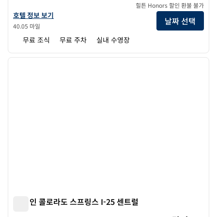
힐튼 Honors 할인 환불 불가
햄튼 인 & 스위트 콜로라도 스프링스-에어 포스 Academy-I-25 노스의 
호텔 정보 보기
날짜 선택
40.05 마일
무료 조식
무료 주차
실내 수영장
1
/
12
이전 이미지
다음 
1/12
햄튼 인 콜로라도 스프링스 I-25 센트럴
햄튼 인 콜로라도 스프링스 I-25 센트럴