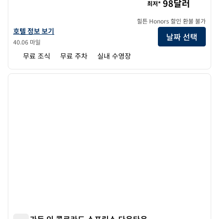
98달러
최저*
힐튼 Honors 할인 환불 불가
햄튼 인 콜로라도 스프링스 I-25 센트럴의 호텔 정보 보기
호텔 정보 보기
날짜 선택
40.06 마일
무료 조식
무료 주차
실내 수영장
1
/
12
이전 이미지
다음 
1/12
힐튼 가든 인 콜로라도 스프링스 다운타운