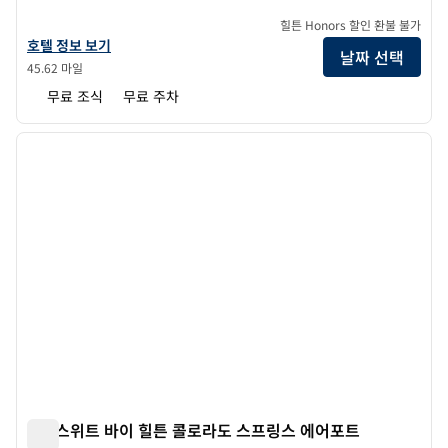
힐튼 Honors 할인 환불 불가
홈우드 스위트 바이 힐튼 덴버 - 리틀턴의 호텔 정보 보기
호텔 정보 보기
날짜 선택
45.62 마일
무료 조식
무료 주차
1
/
12
이전 이미지
다음 
1/12
홈2 스위트 바이 힐튼 콜로라도 스프링스 에어포트