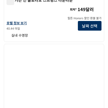
힐튼 가든 인 콜로라도 스프링스 다운타운
149달러
최저*
힐튼 Honors 할인 환불 불가
힐튼 가든 인 콜로라도 스프링스 다운타운의 호텔 정보 보기
호텔 정보 보기
날짜 선택
40.44 마일
실내 수영장
1
/
12
이전 이미지
다음 
1/12