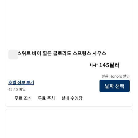
홈2 스위트 바이 힐튼 콜로라도 스프링스 사우스
홈2 스위트 바이 힐튼 콜로라도 스프링스 사우스
145달러
최저*
힐튼 Honors 할인
홈2 스위트 바이 힐튼 콜로라도 스프링스 사우스의 호텔 정보 보기
호텔 정보 보기
날짜 선택
42.40 마일
무료 조식
무료 주차
실내 수영장
1
/
12
이전 이미지
다음 
1/12