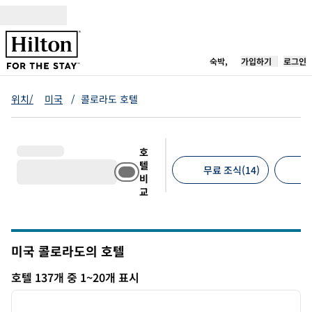
콘텐츠로 이동
새 탭 열림
숙박,
가입하기
로그인
위치/
미국
/
콜로라도 호텔
호
텔
무료 조식(14)
무
비
교
추천 필터
미국 콜로라도의 호텔
호텔 137개 중 1~20개 표시
1
/
12
호텔 137개 표시
이전 이미지
다음 
1/12