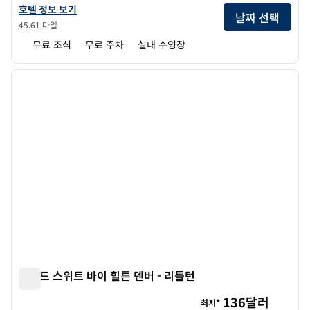
햄튼 인 & 스위트 덴버 리틀턴의 호텔 정보 보기
호텔 정보 보기
날짜 선택
45.61 마일
무료 조식
무료 주차
실내 수영장
1
/
12
이전 이미지
다음 
1/12
홈우드 스위트 바이 힐튼 덴버 - 리틀턴
홈우드 스위트 바이 힐튼 덴버 - 리틀턴
136달러
최저*