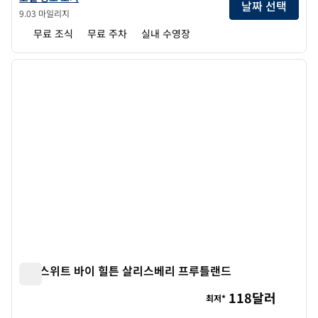
날짜 선택
9.03 마일리지
무료 조식
무료 주차
실내 수영장
1
/
12
이전 이미지
다음 
1/12
홈2 스위트 바이 힐튼 살리스베리 프루틀랜드
홈2 스위트 바이 힐튼 살리스베리 프루틀랜드
118달러
최저*