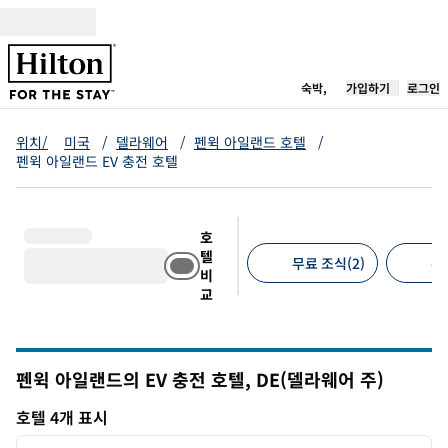
콘텐츠로 이동
새 탭 열림
숙박,
가입하기
로그인
위치/
미국
/
델라웨어
/
펜윅 아일랜드 호텔
/
펜윅 아일랜드 EV 충전 호텔
호
텔
무료 조식(2)
무
비
교
추천 필터
펜윅 아일랜드의 EV 충전 호텔,
DE(델라웨어 주)
델라웨어
호텔 4개 표시
1
/
12
호텔 4개 표시
이전 이미지
다음 
1/12