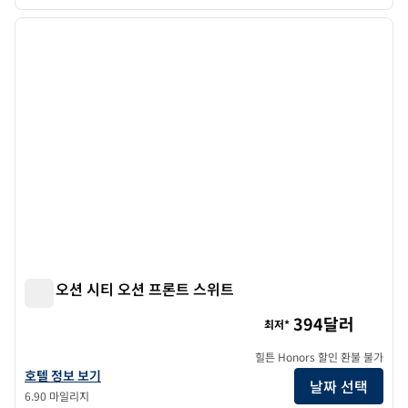
1
/
12
이전 이미지
다음 
1/12
힐튼 오션 시티 오션 프론트 스위트
힐튼 오션 시티 오션 프론트 스위트
394달러
최저*
힐튼 Honors 할인 환불 불가
힐튼 오션 시티 오션 프론트 스위트의 호텔 정보 보기
호텔 정보 보기
날짜 선택
6.90 마일리지