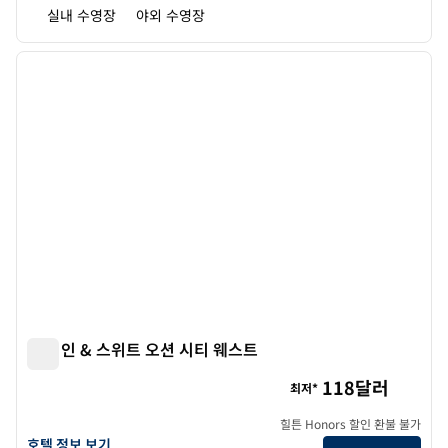
실내 수영장
야외 수영장
1
/
12
이전 이미지
다음 
1/12
햄튼 인 & 스위트 오션 시티 웨스트
햄튼 인 & 스위트 오션 시티 웨스트
118달러
최저*
힐튼 Honors 할인 환불 불가
햄튼 인 & 스위트 오션 시티 웨스트의 호텔 정보 보기
호텔 정보 보기