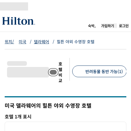
콘텐츠로 이동
새 탭 열림
숙박,
가입하기
로그인
위치/
미국
/
델라웨어
/
힐튼 야외 수영장 호텔
호
텔
반려동물 동반 가능(1)
비
교
추천 필터
미국 델라웨어의 힐튼 야외 수영장 호텔
호텔 1개 표시
1
/
12
호텔 1개 표시
이전 이미지
다음 
1/12