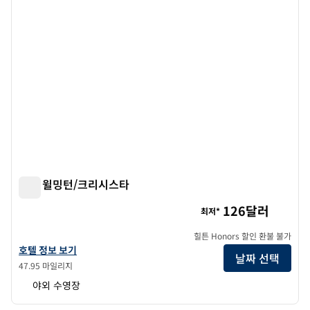
힐튼 윌밍턴/크리시스타
힐튼 윌밍턴/크리시스타
126달러
최저*
힐튼 Honors 할인 환불 불가
힐튼 윌밍턴/크리스티나의 호텔 정보 보기
호텔 정보 보기
날짜 선택
47.95 마일리지
야외 수영장