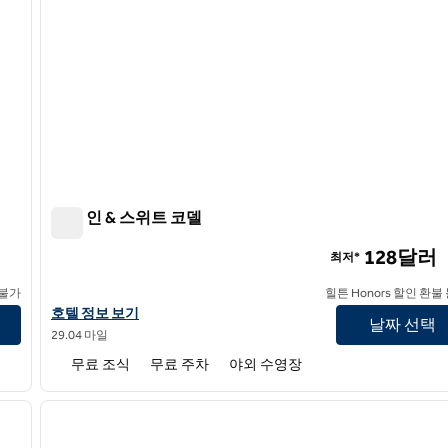
햄튼 인 & 스위트 코델
햄튼 인 & 스위트 코델
128달러
최저*
 불가
힐튼 Honors 할인 환불
햄튼 인 & 스위트 코델의 호텔 정보 보기
호텔 정보 보기
날짜 선택
29.04 마일
무료 조식
무료 주차
야외 수영장
/
12
1
다음 이미지
이전 이미지
1/12