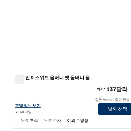
햄튼 인 & 스위트 올버니 앳 올버니 몰
햄튼 인 & 스위트 올버니 앳 올버니 몰
137달러
최저*
힐튼 Honors 할인 환불
햄튼 인 & 스위트 올버니 앳 올버니 몰의 호텔 정보 보기
호텔 정보 보기
날짜 선택
31.60 마일
무료 조식
무료 주차
야외 수영장