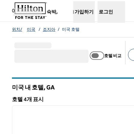
콘텐츠로 이동
새 탭 열림
0
숙박,
가입하기
로그인
위치/
미국
/
조지아
/
미국 호텔
호텔 비교
추
미국 내 호텔,
GA
그루지야
호텔 4개 표시
1
호텔 4개 표시
이전 이미지
1/12