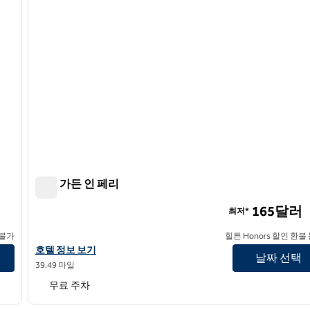
힐튼 가든 인 페리
힐튼 가든 인 페리
165달러
최저*
 불가
힐튼 Honors 할인 환불
힐튼 가든 인 페리의 호텔 정보 보기
호텔 정보 보기
날짜 선택
39.49 마일
무료 주차