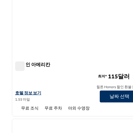
햄튼 인 아메리칸
햄튼 인 아메리칸
115달러
최저*
힐튼 Honors 할인 환불
햄튼 인 아메리칸의 호텔 정보 보기
호텔 정보 보기
날짜 선택
1.55 마일
무료 조식
무료 주차
야외 수영장
1
이전 이미지
1/12