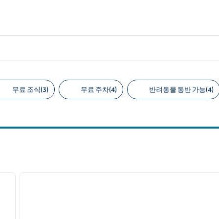
무료 조식(3)
무료 주차(4)
반려동물 동반 가능(4)
천 필터
/
12
1
다음 이미지
이전 이미지
1/12