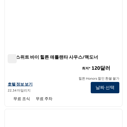
홈2 스위트 바이 힐튼 애틀랜타 사우스/맥도너
홈2 스위트 바이 힐튼 애틀랜타 사우스/맥도너
120달러
최저*
힐튼 Honors 할인 환불 불가
홈2 스위트 바이 힐튼 애틀랜타 사우스/맥도너의 호텔 정보 보기
호텔 정보 보기
날짜 선택
22.34 마일리지
무료 조식
무료 주차
1
/
12
이전 이미지
다음 
1/12