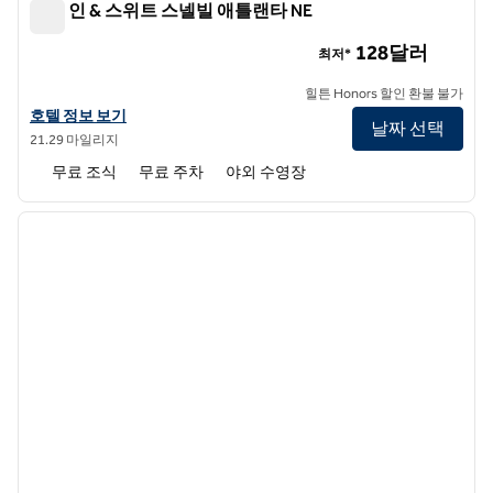
햄튼 인 & 스위트 스넬빌 애틀랜타 NE
햄튼 인 & 스위트 스넬빌 애틀랜타 NE
128달러
최저*
힐튼 Honors 할인 환불 불가
햄튼 인 & 스위트 스넬빌 애틀랜타 NE의 호텔 정보 보기
호텔 정보 보기
날짜 선택
21.29 마일리지
무료 조식
무료 주차
야외 수영장
1
/
12
이전 이미지
다음 
1/12