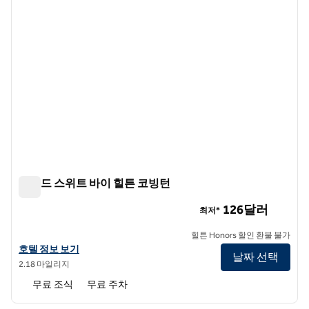
홈우드 스위트 바이 힐튼 코빙턴
홈우드 스위트 바이 힐튼 코빙턴
126달러
최저*
힐튼 Honors 할인 환불 불가
홈우드 스위트 바이 힐튼 코빙턴의 호텔 정보 보기
호텔 정보 보기
날짜 선택
2.18 마일리지
무료 조식
무료 주차
1
/
12