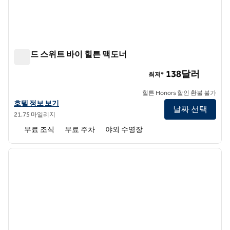
홈우드 스위트 바이 힐튼 맥도너
홈우드 스위트 바이 힐튼 맥도너
138달러
최저*
힐튼 Honors 할인 환불 불가
홈우드 스위트 바이 힐튼 맥도너의 호텔 정보 보기
호텔 정보 보기
날짜 선택
21.75 마일리지
무료 조식
무료 주차
야외 수영장
1
/
12
이전 이미지
다음 
1/12