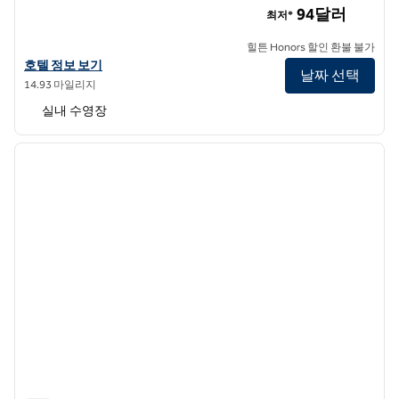
94달러
최저*
힐튼 Honors 할인 환불 불가
힐튼 가든 인 애틀랜타 이스트/스톤크레스트의 호텔 정보 보기
호텔 정보 보기
날짜 선택
14.93 마일리지
실내 수영장
1
/
12
이전 이미지
다음 
1/12