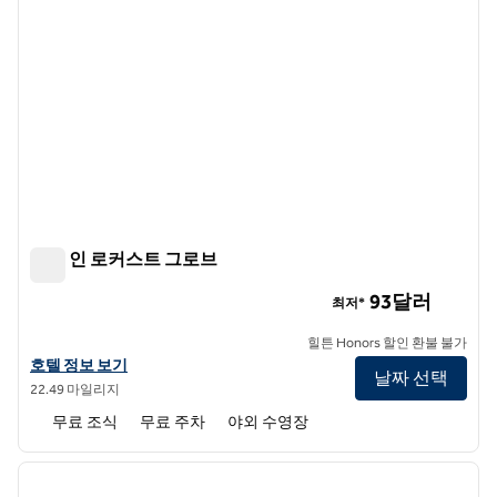
햄튼 인 로커스트 그로브
햄튼 인 로커스트 그로브
93달러
최저*
힐튼 Honors 할인 환불 불가
햄튼 인 로커스트 그로브의 호텔 정보 보기
호텔 정보 보기
날짜 선택
22.49 마일리지
무료 조식
무료 주차
야외 수영장
1
/
12
이전 이미지
다음 
1/12