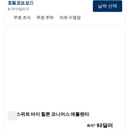
햄튼 인 코니어스의 호텔 정보 보기
호텔 정보 보기
날짜 선택
8.72 마일리지
무료 조식
무료 주차
야외 수영장
1
/
12
이전 이미지
다음 
1/12
홈2 스위트 바이 힐튼 코니어스 애틀랜타
홈2 스위트 바이 힐튼 코니어스 애틀랜타
92달러
최저*