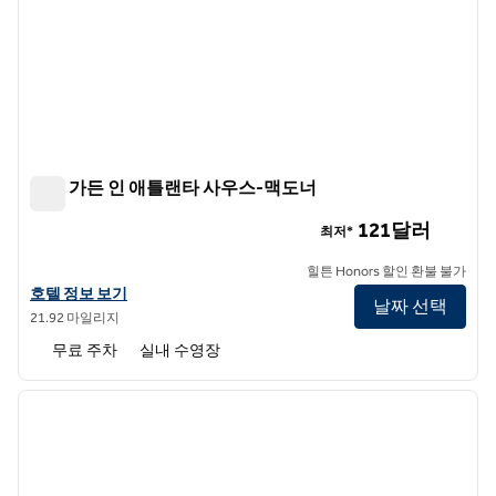
힐튼 가든 인 애틀랜타 사우스-맥도너
힐튼 가든 인 애틀랜타 사우스-맥도너
121달러
최저*
힐튼 Honors 할인 환불 불가
힐튼 가든 인 애틀랜타 사우스-맥도너의 호텔 정보 보기
호텔 정보 보기
날짜 선택
21.92 마일리지
무료 주차
실내 수영장
1
/
12
이전 이미지
다음 
1/12