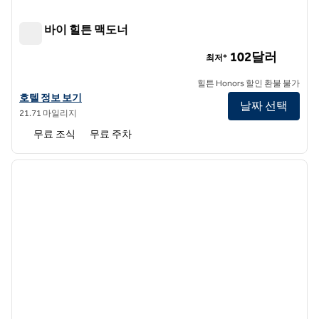
트루 바이 힐튼 맥도너
트루 바이 힐튼 맥도너
102달러
최저*
힐튼 Honors 할인 환불 불가
트루 바이 힐튼 McDonough의 호텔 정보 보기
호텔 정보 보기
날짜 선택
21.71 마일리지
무료 조식
무료 주차
1
/
12
이전 이미지
다음 
1/12