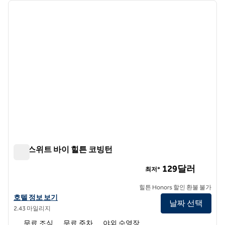
이전 이미지
다음 
1/12
홈2 스위트 바이 힐튼 코빙턴
홈2 스위트 바이 힐튼 코빙턴
129달러
최저*
힐튼 Honors 할인 환불 불가
홈2 스위트 바이 힐튼 코빙턴의 호텔 정보 보기
호텔 정보 보기
날짜 선택
2.43 마일리지
무료 조식
무료 주차
야외 수영장