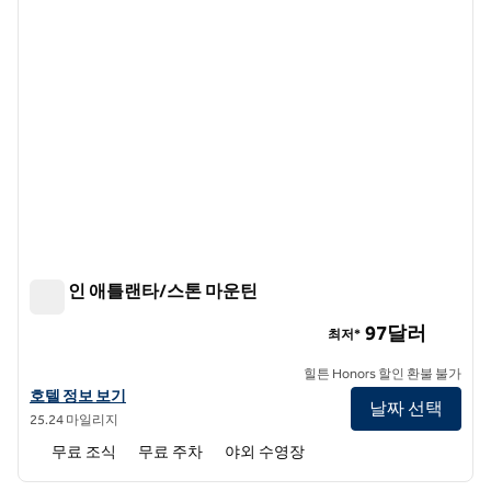
햄튼 인 애틀랜타/스톤 마운틴
햄튼 인 애틀랜타/스톤 마운틴
97달러
최저*
힐튼 Honors 할인 환불 불가
햄튼 인 애틀랜타/스톤 마운틴의 호텔 정보 보기
호텔 정보 보기
날짜 선택
25.24 마일리지
무료 조식
무료 주차
야외 수영장