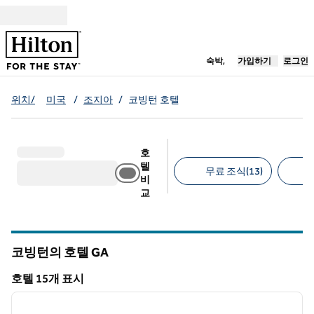
콘텐츠로 이동
새 탭 열림
숙박,
가입하기
로그인
위치/
미국
/
조지아
/
코빙턴 호텔
호
텔
무료 조식(13)
비
교
추천 필터
코빙턴의 호텔
GA
그루지야
호텔 15개 표시
1
/
12
호텔 15개 표시
이전 이미지
다음 
1/12