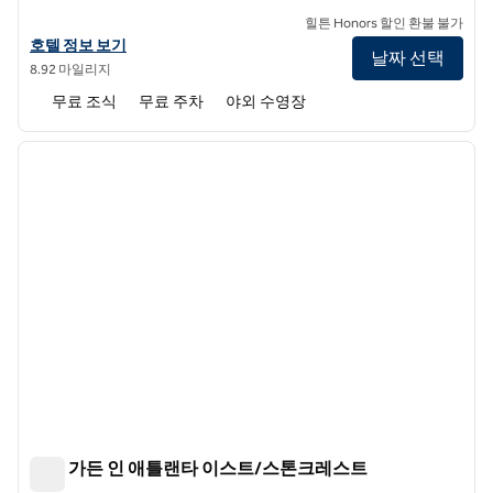
힐튼 Honors 할인 환불 불가
홈2 스위트 바이 힐튼 코니어스 애틀랜타의 호텔 정보 보기
호텔 정보 보기
날짜 선택
8.92 마일리지
무료 조식
무료 주차
야외 수영장
1
/
12
이전 이미지
다음 
1/12
힐튼 가든 인 애틀랜타 이스트/스톤크레스트
힐튼 가든 인 애틀랜타 이스트/스톤크레스트