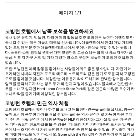
이전 페이지, 1/1
다음 페이지, 1/1
페이지
1/1
페이지 1/1
코빙턴 호텔에서 남쪽 보석을 발견하세요
유서 깊은 유적지, 박물관, 다양한 야외 활동을 갖춘 코빙턴은 노련한 여행객도 만
족시킬 수 있는 작은 마을의 매력을 선사합니다. 애틀랜타에서 단 35마일 거리에
있는 코빙턴은 분주한 애틀랜타 대도시에서 벗어나 휴식을 취할 수 있는 곳입니
다. 독특한 쇼핑 경험을 원하신다면 코빙턴의 고풍스러운 접객 서비스 지구가 골
동품, 빈티지 가구 서적 및 기타 다양한 명소로 구성된 보물이며 코빙턴 호텔과 가
깝습니다.
또한 코빙턴은 야외 활동을 좋아하는 사람들에게도 좋은 장소입니다. 자전거 애
호가라면 시내의 자전거 도로와 에모리 스트리트와 같은 인기 도로를 따라 포장된
도로를 좋아할 것입니다. 화창한 날 여유롭게 라이드하기에 완벽한 장소입니다.
링크를 클릭하고자 하는 경우 두 개의 현지 과정이 있습니다. 물속에서 편안한 하
루를 보내고 싶다면 Hard Labor Creek State Park와 같은 인근의 수많은 호수가 카
누나 카약을 즐기기에 이상적인 장소입니다.
코빙턴 호텔의 민권 역사 체험
코빙턴의 호텔에서 벗어나 하루를 보내고 애틀랜타 인근을 둘러보십시오. 방문객
들이 도시의 풍부한 과거를 배울 수 있는 놀라운 역사 유적지로 가득한 마틴 루터
킹 주니어 국립 유적지에서 방문객들은 MLK의 탄생지와 그의 삶 및 유산과 관련
된 기타 중요한 랜드마크를 볼 수 있습니다. 또한 지미 카터 대통령 도서관 및 박물
관에서는 조지아에서 가장 유명한 전 대통령 중 한 명을 볼 수 있습니다. 또한 마가
렛 미첼 하우스도 잊지 마십시오. Gone with the Wind의 작가인 마가렛 미첼의 삶
에 대해 알아볼 수 있습니다.