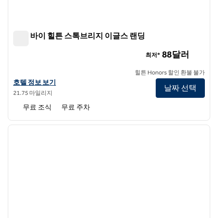
트루 바이 힐튼 스톡브리지 이글스 랜딩
트루 바이 힐튼 스톡브리지 이글스 랜딩
88달러
최저*
힐튼 Honors 할인 환불 불가
트루 바이 힐튼 Stockbridge Eagles Landing의 호텔 정보 보기
호텔 정보 보기
날짜 선택
21.75 마일리지
무료 조식
무료 주차
1
/
12
이전 이미지
다음 
1/12