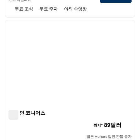
무료 조식
무료 주차
야외 수영장
1
/
12
이전 이미지
다음 
1/12
햄튼 인 코니어스
햄튼 인 코니어스
89달러
최저*
힐튼 Honors 할인 환불 불가