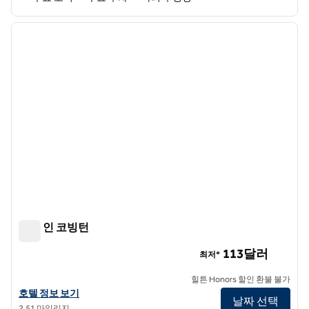
1
/
12
이전 이미지
다음 
1/12
햄튼 인 코빙턴
햄튼 인 코빙턴
113달러
최저*
힐튼 Honors 할인 환불 불가
햄튼 인 코빙턴의 호텔 정보 보기
호텔 정보 보기
날짜 선택
2.51 마일리지