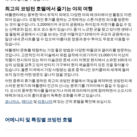
최고의 코빙턴 호텔에서 즐기는 야외 여행
애틀랜타에는 풍부한 역사 유적지 외에도 다양한 야외 레크리에이션 활동도 마련
되어 있습니다. 모험적인 휴가를 원하는 고객에게는 스톤 마운틴 파크를 방문하
는 것이 필수입니다. 3,200에이커 규모의 공원에는 하이킹과 자전거를 즐길 수 있
는 산책로와 집선, 로프 코스 등이 있습니다. 좀 더 느긋한 곳을 찾고 있다면 센테니
얼 올림픽 공원에서 시간을 보내는 것은 어떨까요? 22에이커 규모의 공원에서는
일년 내내 콘서트를 열 수 있으며 아름다운 정원과 분수 투어도 무료로 이용할 수
있습니다.
애틀랜타 문화를 체험하는 가장 좋은 방법은 다양한 박물관과 갤러리를 방문하는
것입니다. 고전적인 미국 미술에서 유럽 걸작에 이르기까지 15,000가지 이상의
작품이 전시되어 있는 하이 미술관은 폰세 시티 마켓은 현지에서 소유한 100개 이
상의 상점을 갖추고 있어 빈티지 가구부터 현지 예술품까지 모든 것을 찾아볼 수
있습니다. 물론 미국에서 가장 사랑받는 음료 중 하나인 코카콜라의 세계에 들러
보지 않으면 어떤 방문도 끝나지 않을 것입니다.
어떤 종류의 휴가를 원하든 최고의 코빙턴 호텔에서 객실을 예약하면 코빙턴의 예
스러운 분위기와 애틀랜타 인근의 신나는 분위기를 가까이에서 즐길 수 있습니
다. 도시의 풍부한 역사를 둘러보거나 야외 레크리에이션에 참여하면서 소도시의
매력과 대도시의 흥미로움이 독특한 조화를 이루고 있습니다.
코니어스
,
매디슨
및
리토니아
에 있는 근처 호텔을 확인해 보십시오.
어메니티 및 특징별 코빙턴 호텔