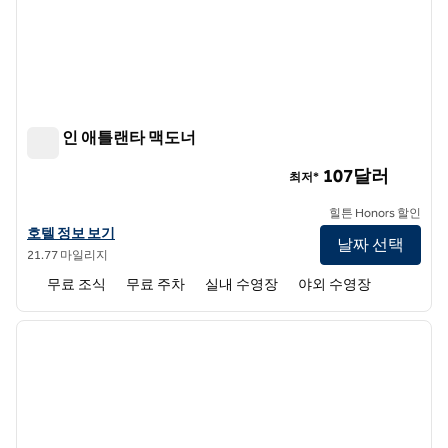
햄튼 인 애틀랜타 맥도너
햄튼 인 애틀랜타 맥도너
107달러
최저*
힐튼 Honors 할인
햄튼 인 애틀랜타 맥도너의 호텔 정보 보기
호텔 정보 보기
날짜 선택
21.77 마일리지
무료 조식
무료 주차
실내 수영장
야외 수영장
1
/
12
이전 이미지
다음 
1/12