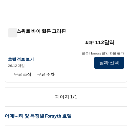
홈2 스위트 바이 힐튼 그리핀
홈2 스위트 바이 힐튼 그리핀
112달러
최저*
힐튼 Honors 할인 환불 불가
홈2 스위트 바이 힐튼 그리핀의 호텔 정보 보기
호텔 정보 보기
날짜 선택
26.12 마일
무료 조식
무료 주차
이전 페이지, 1/1
다음 페이지, 1/1
페이지
1/1
페이지 1/1
어메니티 및 특징별 Forsyth 호텔