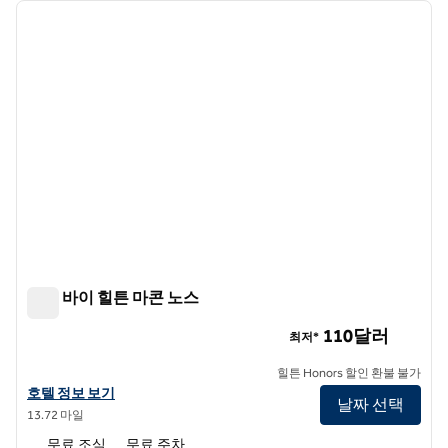
이전 이미지
다음 
1/12
트루 바이 힐튼 마콘 노스
트루 바이 힐튼 마콘 노스
110달러
최저*
힐튼 Honors 할인 환불 불가
트루 바이 힐튼 Macon North의 호텔 정보 보기
호텔 정보 보기
날짜 선택
13.72 마일
무료 조식
무료 주차