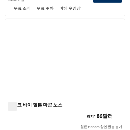
무료 조식
무료 주차
야외 수영장
1
/
12
이전 이미지
다음 
1/12
스파크 바이 힐튼 마콘 노스
스파크 바이 힐튼 마콘 노스
86달러
최저*
힐튼 Honors 할인 환불 불가