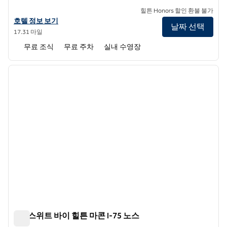
힐튼 Honors 할인 환불 불가
햄튼 인 & 스위트 마콘 I-75 노스의 호텔 정보 보기
호텔 정보 보기
날짜 선택
17.31 마일
무료 조식
무료 주차
실내 수영장
1
/
12
이전 이미지
다음 
1/12
홈2 스위트 바이 힐튼 마콘 I-75 노스
홈2 스위트 바이 힐튼 마콘 I-75 노스