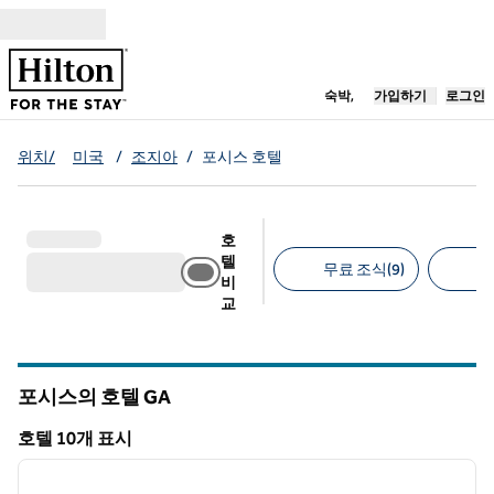
콘텐츠로 이동
새 탭 열림
숙박,
가입하기
로그인
위치/
미국
/
조지아
/
포시스 호텔
호
텔
무료 조식(9)
무
비
교
추천 필터
포시스의 호텔
GA
그루지야
호텔 10개 표시
1
/
12
호텔 10개 표시
이전 이미지
다음 
1/12