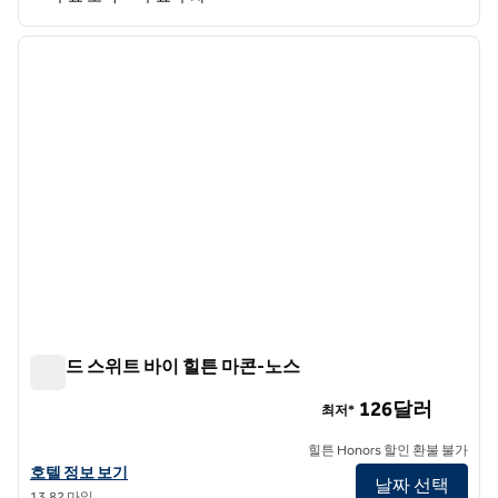
1
/
12
이전 이미지
다음 
1/12
홈우드 스위트 바이 힐튼 마콘-노스
홈우드 스위트 바이 힐튼 마콘-노스
126달러
최저*
힐튼 Honors 할인 환불 불가
홈우드 스위트 바이 힐튼 마콘-노스의 호텔 정보 보기
호텔 정보 보기
날짜 선택
13.82 마일