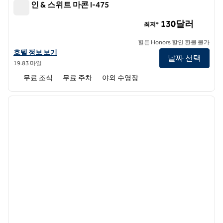
햄튼 인 & 스위트 마콘 I-475
햄튼 인 & 스위트 마콘 I-475
130달러
최저*
힐튼 Honors 할인 환불 불가
햄튼 인 & 스위트 마콘 I-475의 호텔 정보 보기
호텔 정보 보기
날짜 선택
19.83 마일
무료 조식
무료 주차
야외 수영장
1
/
12
이전 이미지
다음 
1/12