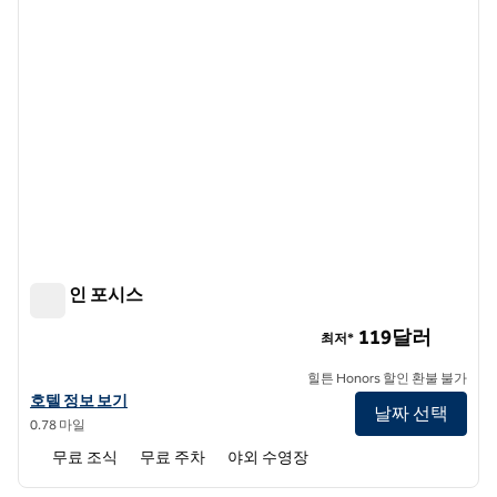
햄튼 인 포시스
햄튼 인 포시스
119달러
최저*
힐튼 Honors 할인 환불 불가
햄튼 인 포시스의 호텔 정보 보기
호텔 정보 보기
날짜 선택
0.78 마일
무료 조식
무료 주차
야외 수영장
1
/
12