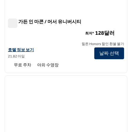
힐튼 가든 인 마콘 / 머서 유니버시티
힐튼 가든 인 마콘 / 머서 유니버시티
128달러
최저*
힐튼 Honors 할인 환불 불가
힐튼 가든 인 마콘/머서 유니버시티의 호텔 정보 보기
호텔 정보 보기
날짜 선택
21.82 마일
무료 주차
야외 수영장
1
/
6
이전 이미지
다음 
1/6