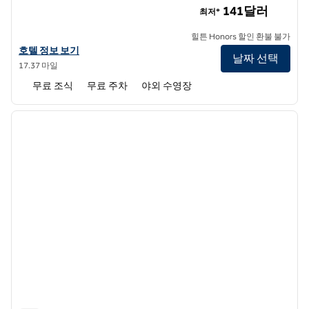
141달러
최저*
힐튼 Honors 할인 환불 불가
홈2 스위트 바이 힐튼 마콘 I-75 노스의 호텔 정보 보기
호텔 정보 보기
날짜 선택
17.37 마일
무료 조식
무료 주차
야외 수영장
1
/
12
이전 이미지
다음 
1/12