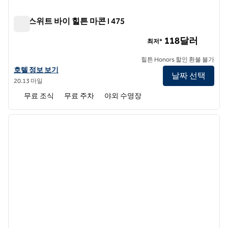
홈2 스위트 바이 힐튼 마콘 I 475
홈2 스위트 바이 힐튼 마콘 I 475
118달러
최저*
힐튼 Honors 할인 환불 불가
홈2 스위트 바이 힐튼 마콘 I의 호텔 정보 보기 475
호텔 정보 보기
날짜 선택
20.13 마일
무료 조식
무료 주차
야외 수영장
1
/
12
이전 이미지
다음 
1/12