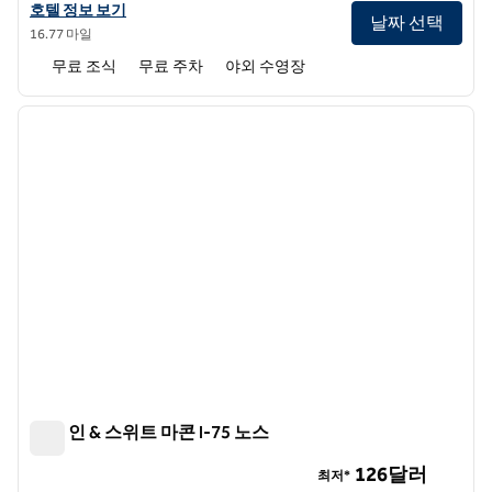
Spark by 힐튼 Macon North의 호텔 정보 보기
호텔 정보 보기
날짜 선택
16.77 마일
무료 조식
무료 주차
야외 수영장
1
/
11
이전 이미지
다음 
1/11
햄튼 인 & 스위트 마콘 I-75 노스
햄튼 인 & 스위트 마콘 I-75 노스
126달러
최저*