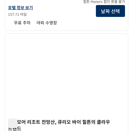
힐튼 Honors 할인 환불 불가
씨팜스 리조트 세인트 시몬스 아일랜드의 호텔 정보 보기
호텔 정보 보기
날짜 선택
157.71 마일
무료 주차
야외 수영장
1
/
12
이전 이미지
다음 
1/12
맥레모어 리조트 전망산, 큐리오 바이 힐튼의 클라우
드랜드