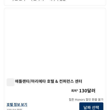
1
/
12
이전 이미지
다음 
1/12
힐튼 애틀랜타/마리에타 호텔 & 컨퍼런스 센터
힐튼 애틀랜타/마리에타 호텔 & 컨퍼런스 센터
130달러
최저*
힐튼 Honors 할인 환불 불가
힐튼 애틀랜타/마리에타 호텔 & 컨퍼런스 센터의 호텔 정보 보기
호텔 정보 보기
날짜 선택
109.94 마일