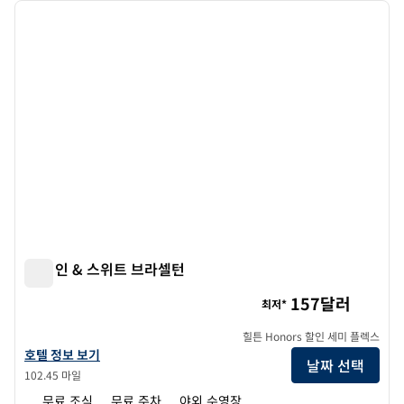
이전 이미지
다음 
1/8
햄튼 인 & 스위트 브라셀턴
햄튼 인 & 스위트 브라셀턴
157달러
최저*
힐튼 Honors 할인 세미 플렉스
햄튼 인 & 스위트 브라셀턴의 호텔 정보 보기
호텔 정보 보기
날짜 선택
102.45 마일
무료 조식
무료 주차
야외 수영장