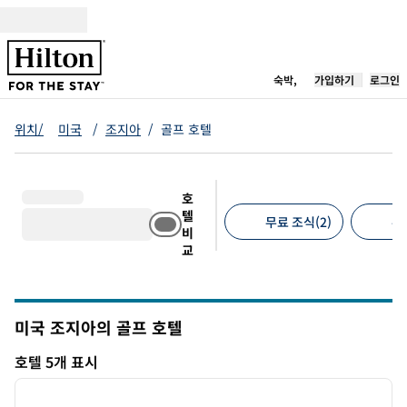
콘텐츠로 이동
새 탭 열림
숙박,
가입하기
로그인
위치/
미국
/
조지아
/
골프 호텔
호
텔
무료 조식(2)
무
비
교
추천 필터
미국 조지아의 골프 호텔
호텔 5개 표시
1
/
12
호텔 5개 표시
이전 이미지
다음 
1/12