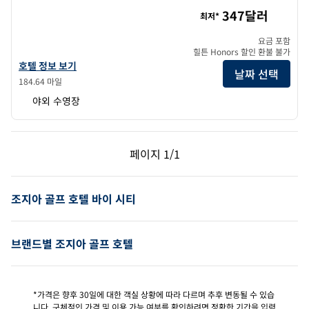
맥레모어 리조트 전망산, 큐리오 바이 힐튼의 클라우드랜드
347달러
최저*
요금 포함
힐튼 Honors 할인 환불 불가
큐리오 바이 힐튼 매클레모어 리조트 전망산의 클라우드랜드 호텔 정보 보
호텔 정보 보기
날짜 선택
184.64 마일
야외 수영장
이전 페이지, 1/1
다음 페이지, 1/1
페이지
1/1
페이지 1/1
조지아 골프 호텔 바이 시티
브랜드별 조지아 골프 호텔
*가격은 향후 30일에 대한 객실 상황에 따라 다르며 추후 변동될 수 있습
니다. 구체적인 가격 및 이용 가능 여부를 확인하려면 정확한 기간을 입력