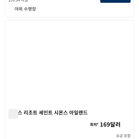
야외 수영장
1
/
12
이전 이미지
다음 
1/12
씨팜스 리조트 세인트 시몬스 아일랜드
씨팜스 리조트 세인트 시몬스 아일랜드
169달러
최저*
요금 포함