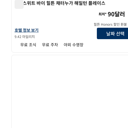
홈2 스위트 바이 힐튼 채터누가 해밀턴 플레이스
홈2 스위트 바이 힐튼 채터누가 해밀턴 플레이스
90달러
최저*
힐튼 Honors 할인 환불
홈2 스위트 바이 힐튼 채터누가 해밀턴 플레이스의 호텔 정보 보기
호텔 정보 보기
날짜 선택
9.42 마일리지
무료 조식
무료 주차
야외 수영장
1
이전 이미지
1/12