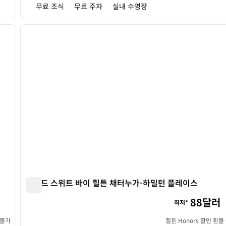
무료 조식
무료 주차
실내 수영장
/
12
1
다음 이미지
이전 이미지
1/12
홈우드 스위트 바이 힐튼 채터누가-하밀턴 플레이스
홈우드 스위트 바이 힐튼 채터누가-하밀턴 플레이스
88달러
최저*
 불가
힐튼 Honors 할인 환불