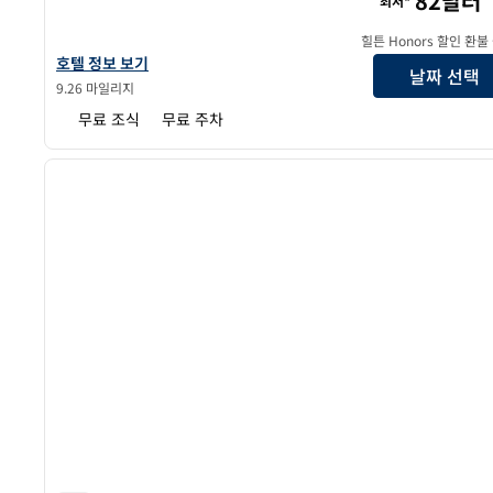
82달러
최저*
힐튼 Honors 할인 환불
트루 바이 힐튼 채터누가 해밀턴 플레이스의 호텔 정보 보기
호텔 정보 보기
날짜 선택
9.26 마일리지
무료 조식
무료 주차
1
이전 이미지
1/12