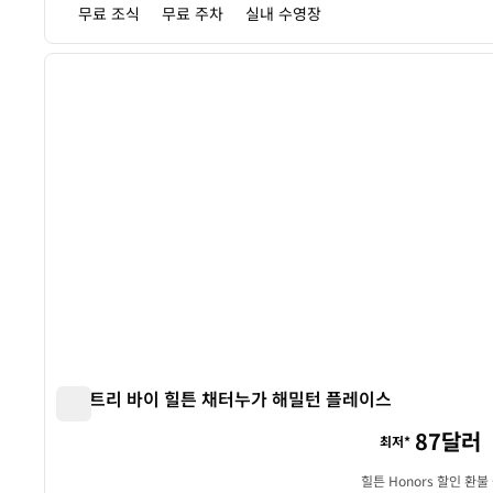
무료 조식
무료 주차
실내 수영장
1
이전 이미지
1/12
더블트리 바이 힐튼 채터누가 해밀턴 플레이스
더블트리 바이 힐튼 채터누가 해밀턴 플레이스
87달러
최저*
힐튼 Honors 할인 환불