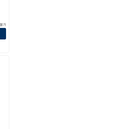
 불가
/
12
다음 이미지