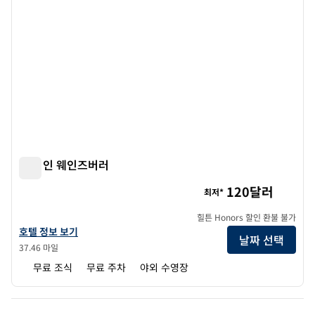
햄튼 인 웨인즈버러
햄튼 인 웨인즈버러
120달러
최저*
힐튼 Honors 할인 환불 불가
햄튼 인 웨인즈버러의 호텔 정보 보기
호텔 정보 보기
날짜 선택
37.46 마일
무료 조식
무료 주차
야외 수영장