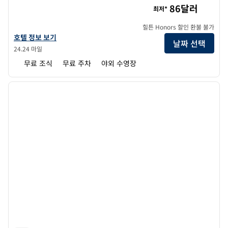
86달러
최저*
힐튼 Honors 할인 환불 불가
햄튼 인 오거스타 포트 고든의 호텔 정보 보기
호텔 정보 보기
날짜 선택
24.24 마일
무료 조식
무료 주차
야외 수영장
1
/
12
이전 이미지
다음 
1/12