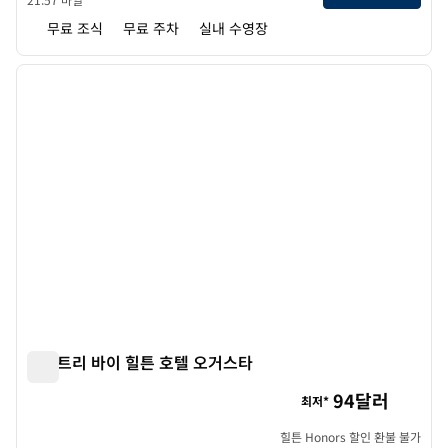
무료 조식
무료 주차
실내 수영장
1
/
12
이전 이미지
다음 
1/12
더블트리 바이 힐튼 호텔 오거스타
더블트리 바이 힐튼 호텔 오거스타
94달러
최저*
힐튼 Honors 할인 환불 불가