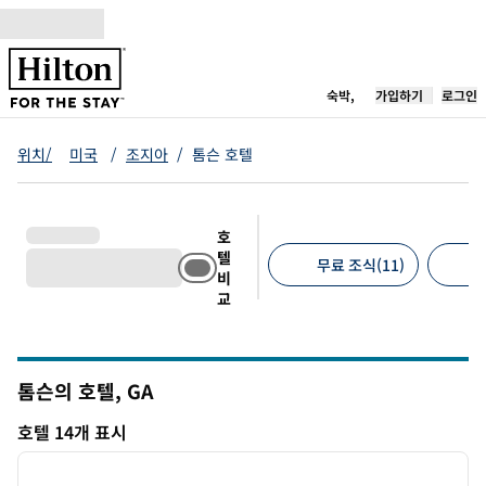
콘텐츠로 이동
새 탭 열림
숙박,
가입하기
로그인
위치/
미국
/
조지아
/
톰슨 호텔
호
텔
무료 조식(11)
무
비
교
추천 필터
톰슨의 호텔,
GA
그루지야
호텔 14개 표시
1
/
12
호텔 14개 표시
이전 이미지
다음 
1/12