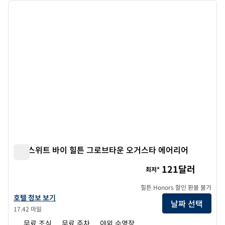
이전 이미지
다음 
1/12
홈2 스위트 바이 힐튼 그로브타운 오거스타 에어리어
홈2 스위트 바이 힐튼 그로브타운 오거스타 에어리어
121달러
최저*
힐튼 Honors 할인 환불 불가
홈2 스위트 바이 힐튼 그로브타운 오거스타 에어리어의 호텔 정보 보기
호텔 정보 보기
날짜 선택
17.42 마일
무료 조식
무료 주차
야외 수영장