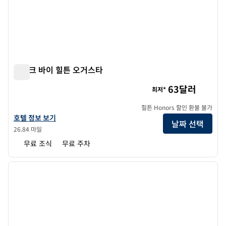
스파크 바이 힐튼 오거스타
스파크 바이 힐튼 오거스타
63달러
최저*
힐튼 Honors 할인 환불 불가
스파크 바이 힐튼 오거스타의 호텔 정보 보기
호텔 정보 보기
날짜 선택
26.84 마일
무료 조식
무료 주차
1
/
12
이전 이미지
다음 
1/12