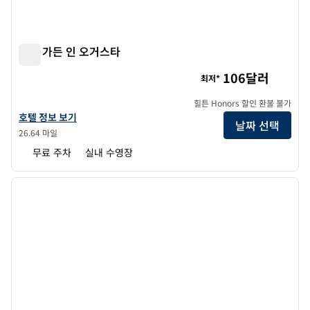
힐튼 가든 인 오거스타
힐튼 가든 인 오거스타
106달러
최저*
힐튼 Honors 할인 환불 불가
힐튼 가든 인 오거스타의 호텔 정보 보기
호텔 정보 보기
날짜 선택
26.64 마일
무료 주차
실내 수영장
1
/
12
이전 이미지
다음 
1/12