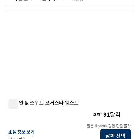
1
/
11
이전 이미지
다음 
1/11
햄튼 인 & 스위트 오거스타 웨스트
햄튼 인 & 스위트 오거스타 웨스트
91달러
최저*
힐튼 Honors 할인 환불 불가
햄튼 인 & 스위트 오거스타 웨스트의 호텔 정보 보기
호텔 정보 보기
날짜 선택
21.57 마일