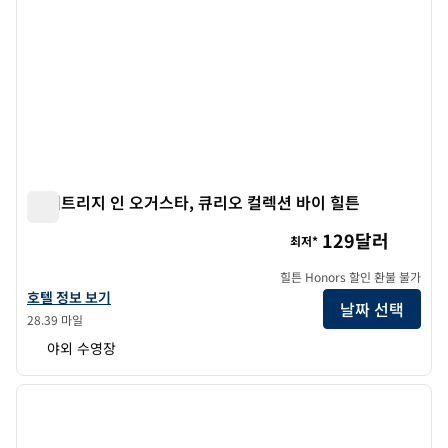
더 패트리지 인 오거스타, 큐리오 컬렉션 바이 힐튼
더 패트리지 인 오거스타, 큐리오 컬렉션 바이 힐튼
129달러
최저*
힐튼 Honors 할인 환불 불가
더 파티지 인 오거스타, 큐리오 컬렉션 바이 힐튼의 호텔 정보 보기
호텔 정보 보기
날짜 선택
28.39 마일
야외 수영장
1
/
12
이전 이미지
다음 
1/12