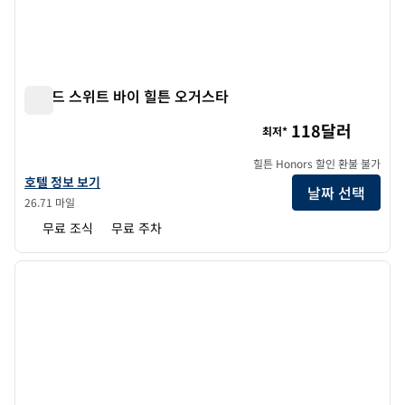
홈우드 스위트 바이 힐튼 오거스타
홈우드 스위트 바이 힐튼 오거스타
118달러
최저*
힐튼 Honors 할인 환불 불가
홈우드 스위트 바이 힐튼 오거스타의 호텔 정보 보기
호텔 정보 보기
날짜 선택
26.71 마일
무료 조식
무료 주차
1
/
12
이전 이미지
다음 
1/12