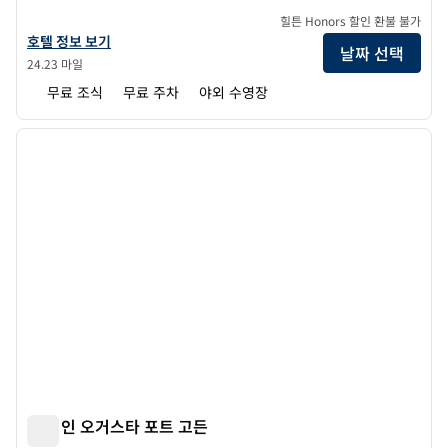
힐튼 Honors 할인 환불 불가
홈우드 스위트 바이 힐튼 오거스타 고든 하이웨이의 호텔 정보 보기
호텔 정보 보기
날짜 선택
24.23 마일
무료 조식
무료 주차
야외 수영장
1
/
12
이전 이미지
다음 
1/12
햄튼 인 오거스타 포트 고든
햄튼 인 오거스타 포트 고든