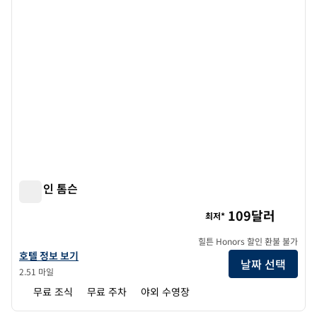
햄튼 인 톰슨
햄튼 인 톰슨
109달러
최저*
힐튼 Honors 할인 환불 불가
햄튼 인 톰슨의 호텔 정보 보기
호텔 정보 보기
날짜 선택
2.51 마일
무료 조식
무료 주차
야외 수영장
1
/
12