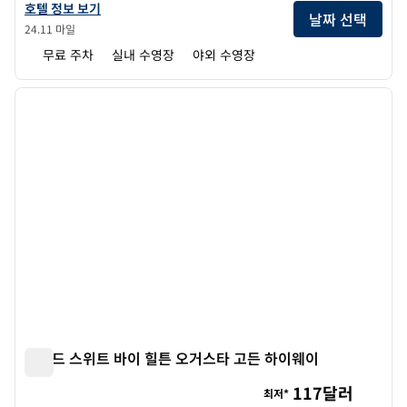
더블트리 바이 힐튼 호텔 오거스타의 호텔 정보 보기
호텔 정보 보기
날짜 선택
24.11 마일
무료 주차
실내 수영장
야외 수영장
1
/
12
이전 이미지
다음 
1/12
홈우드 스위트 바이 힐튼 오거스타 고든 하이웨이
홈우드 스위트 바이 힐튼 오거스타 고든 하이웨이
117달러
최저*