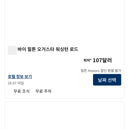
트루 바이 힐튼 오거스타 워싱턴 로드
트루 바이 힐튼 오거스타 워싱턴 로드
107달러
최저*
힐튼 Honors 할인 환불 불가
트루 바이 힐튼 Augusta Washington Road의 호텔 정보 보기
호텔 정보 보기
날짜 선택
26.97 마일
무료 조식
무료 주차
1
/
13
이전 이미지
다음 
1/13