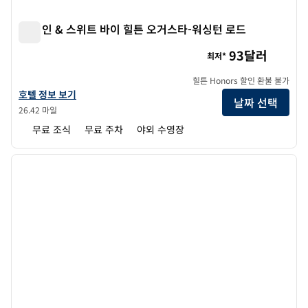
햄튼 인 & 스위트 바이 힐튼 오거스타-워싱턴 로드
햄튼 인 & 스위트 바이 힐튼 오거스타-워싱턴 로드
93달러
최저*
힐튼 Honors 할인 환불 불가
햄튼 인 & 스위트 바이 힐튼 오거스타-워싱턴 로드의 호텔 정보 보기
호텔 정보 보기
날짜 선택
26.42 마일
무료 조식
무료 주차
야외 수영장
1
/
12
이전 이미지
다음 
1/12