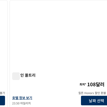
다음 이미지
이전 이미지
1/12
햄튼 인 몰트리
햄튼 인 몰트리
108달러
최저*
 불가
힐튼 Honors 할인 환불
햄튼 인 몰트리에 대한 호텔 정보 보기
호텔 정보 보기
날짜 선택
23.50 마일리지