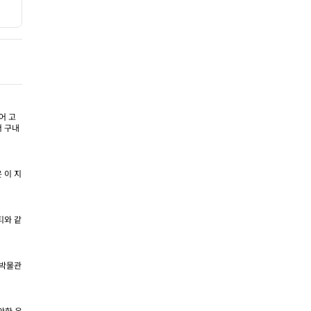
어 고
서 구내
 이 지
티와 같
 박물관
안한 온