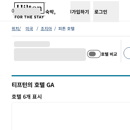
콘텐츠로 이동
새 탭 열림
0
숙박,
가입하기
로그인
위치/
미국
/
조지아
/
피튼 호텔
호텔 비교
추천
티프턴의 호텔
GA
그루지야
호텔 6개 표시
1
호텔 6개 표시
이전 이미지
1/12