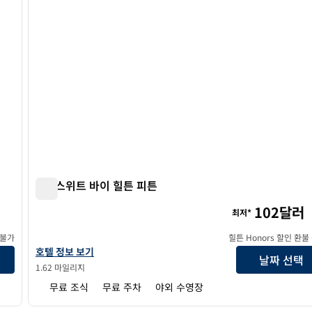
홈2 스위트 바이 힐튼 피튼
홈2 스위트 바이 힐튼 피튼
102달러
최저*
 불가
힐튼 Honors 할인 환불
홈2 스위트 바이 힐튼 피튼의 호텔 정보 보기
호텔 정보 보기
날짜 선택
1.62 마일리지
무료 조식
무료 주차
야외 수영장
/
12
1