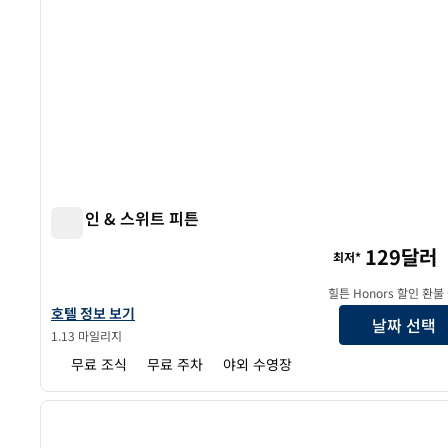
햄튼 인 & 스위트 피튼
햄튼 인 & 스위트 피튼
129달러
최저*
힐튼 Honors 할인 환불
햄튼 인 & 스위트 피튼의 호텔 정보 보기
호텔 정보 보기
날짜 선택
1.13 마일리지
무료 조식
무료 주차
야외 수영장
1
이전 이미지
1/11