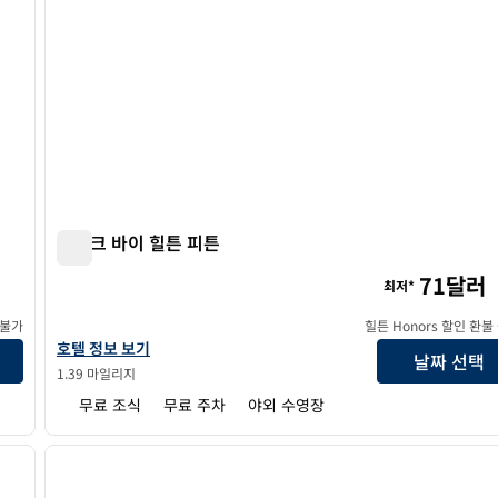
스파크 바이 힐튼 피튼
스파크 바이 힐튼 피튼
71달러
최저*
 불가
힐튼 Honors 할인 환불
스파크 바이 힐튼 티프턴의 호텔 정보 보기
호텔 정보 보기
날짜 선택
1.39 마일리지
무료 조식
무료 주차
야외 수영장
/
11
1
다음 이미지
이전 이미지
1/13