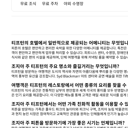
무료 조식
무료 주차
야외 수영장
이전 
티프턴의 호텔에서 일반적으로 제공되는 어메니티는 무엇입니
피튼의 호텔은 편안하고 편리한 숙박을 위한 다양한 어메니티를 제공합니다. 특전은 위치
객이 편안하고 편안하게 업무를 처리할 수 있습니다. 피트니스 센터, 수영장, 장애인
식사와 같은 편의 시설을 제공하며, 단체 여행객을 위해 커넥팅 룸을 예약할 수 있습
조지아 주 티프턴의 주요 명소와 즐길거리는 무엇입니까?
티프턴을 방문하는 여행객은 도시의 역사와 자연의 아름다움에 뿌리를 둔 다양한 명소를
역의 풍부한 유산을 강조합니다. Syd Blackmarr 아트 센터와 공연 예술을 위한 
여행객은 티프턴의 레스토랑에서 어떤 종류의 요리를 찾을 수
티프턴의 식사 공간은 전통적인 남부의 편안함과 세계 각국의 풍미를 모두 반영합니다.
은 인기 요리를 제공합니다. 이 다양한 메뉴를 통해 고객은 매일 새로운 식사를 쉽게
조지아 주 티프턴에서는 어떤 가족 친화적 활동을 이용할 수 
피튼을 방문하는 가족은 풀우드 파크의 놀이터와 피크닉 구역, 조지아 농림 박물관의 
과 현지 농민 시장은 참여적이고 교육적인 관광을 원하는 단체들에게 인기가 높습니
조지아 주 피튼을 방문하기에 가장 좋은 시기는 언제입니까?
많은 여행객이 봄과 가을에 티프턴을 즐기고 날씨가 온화하고 이벤트가 많을 때도 티프턴