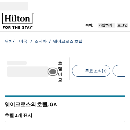
콘텐츠로 이동
새 탭 열림
숙박,
가입하기
로그인
위치/
미국
/
조지아
/
웨이크로스 호텔
호
텔
무료 조식(3)
무
비
교
추천 필터
웨이크로스의 호텔,
GA
그루지야
호텔 3개 표시
1
/
12
호텔 3개 표시
이전 이미지
다음 
1/12