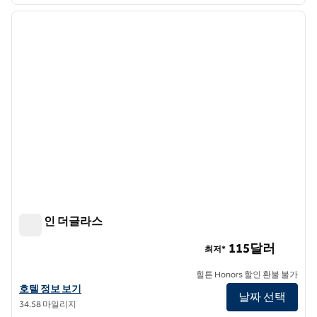
1
/
12
이전 이미지
다음 
1/12
햄튼 인 더글라스
햄튼 인 더글라스
115달러
최저*
힐튼 Honors 할인 환불 불가
햄튼 인 더글라스의 호텔 정보 보기
호텔 정보 보기
날짜 선택
34.58 마일리지