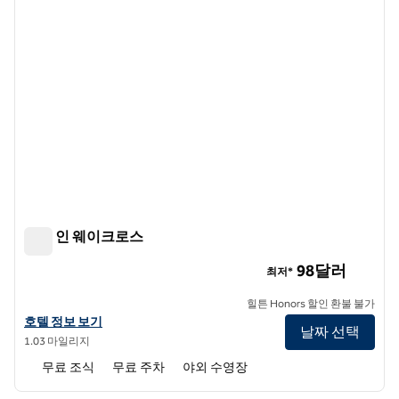
햄튼 인 웨이크로스
햄튼 인 웨이크로스
98달러
최저*
힐튼 Honors 할인 환불 불가
햄튼 인 웨이크로스의 호텔 정보 보기
호텔 정보 보기
날짜 선택
1.03 마일리지
무료 조식
무료 주차
야외 수영장
1
/
10