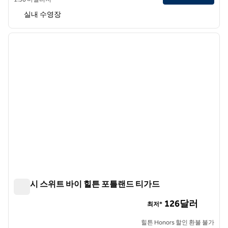
실내 수영장
1
/
12
이전 이미지
다음 
1/12
앰버시 스위트 바이 힐튼 포틀랜드 티가드
앰버시 스위트 바이 힐튼 포틀랜드 티가드
126달러
최저*
힐튼 Honors 할인 환불 불가