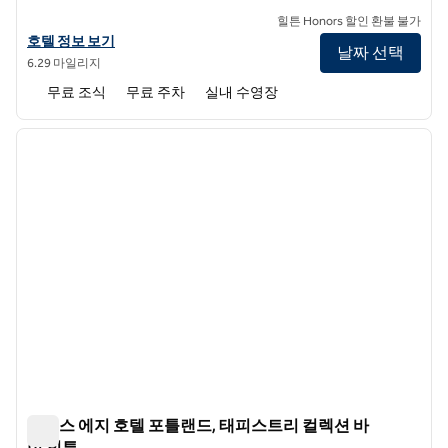
힐튼 Honors 할인 환불 불가
햄튼 인 셔우드 포틀랜드의 호텔 정보 보기
호텔 정보 보기
날짜 선택
6.29 마일리지
무료 조식
무료 주차
실내 수영장
1
/
12
이전 이미지
다음 
1/12
리버스 에지 호텔 포틀랜드, 태피스트리 컬렉션 바
이 힐튼