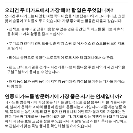
오리건 주 티가드에서 가장 해야 할 일은 무엇입니까?
오리건 주 티가드는 다양한 여행객의 마음을 사로잡는 야외 레크리에이션, 쇼핑
및 예술품이 조화를 이루고 있습니다. 가장 좋아하는 활동은 다음과 같습니다.
• 산책로, 놀이터 및 강을 이용할 수 있는 넓은 공간인 쿡 파크를 둘러보며 휴식
을 취하고 야외 활동을 즐겨 보십시오.
• 부티크와 엔터테인먼트를 갖춘 야외 쇼핑 및 식사 장소인 스트롤링 브리지포
트 빌리지.
• 라이브 공연으로 유명한 브로드웨이 로즈 시어터 컴퍼니에서 쇼 관람.
• 판노 크릭 트레일을 걷거나 자전거를 타면 아름다운 주변 지역과 자연 지역을
구불구불하게 둘러볼 수 있습니다.
• 현지 농산물과 공예품이 이 지역의 풍미와 창의성을 보여주는 티가드 파머스
마켓 방문.
연중 티가드를 방문하기에 가장 좋은 시기는 언제입니까?
티가드를 방문하기에 가장 좋은 시기는 일반적으로 늦은 봄부터 이른 가을까지이
며, 날씨가 온화하고 야외 활동이 완전히 흔들리는 시기입니다. 여름에는 벌룬 축
제, 북적이는 농민 시장과 같은 활기찬 커뮤니티 이벤트가 펼쳐지며 가을에는 편
안한 기온과 다채로운 나뭇잎이 펼쳐집니다. 가치를 찾는 여행객은 9월부터 11월
까지 더 낮은 호텔 요금을 찾을 수 있습니다. 계절별 일정과 현지 축제는 다양하므
로 관심사에 맞는 특별 행사를 확인해 볼 필요가 있습니다.