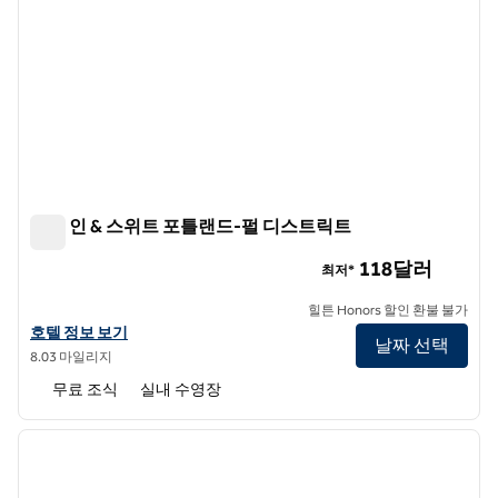
햄튼 인 & 스위트 포틀랜드-펄 디스트릭트
햄튼 인 & 스위트 포틀랜드-펄 디스트릭트
118달러
최저*
힐튼 Honors 할인 환불 불가
햄튼 인 & 스위트 포틀랜드-펄 디스트릭트의 호텔 정보 보기
호텔 정보 보기
날짜 선택
8.03 마일리지
무료 조식
실내 수영장
1
/
12
이전 이미지
다음 
1/12