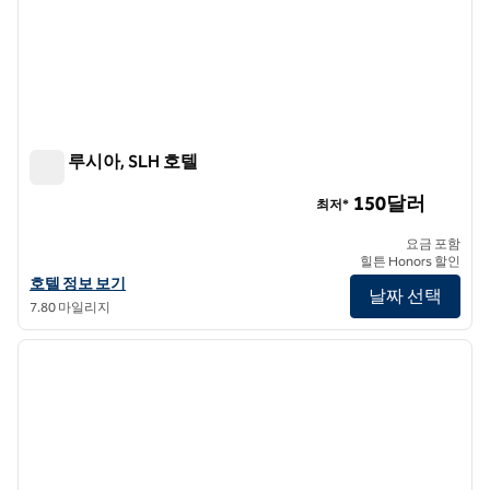
호텔 루시아, SLH 호텔
호텔 루시아, SLH 호텔
150달러
최저*
요금 포함
힐튼 Honors 할인
SLH 호텔인 호텔 루시아의 호텔 정보 보기
호텔 정보 보기
날짜 선택
7.80 마일리지
1
/
13
이전 이미지
다음 
1/13