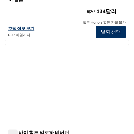
리버스 에지 호텔 포틀랜드, 태피스트리 컬렉션 바이 힐튼
134달러
최저*
힐튼 Honors 할인 환불 불가
리버스 에지 호텔 포틀랜드, 태피스트리 컬렉션 바이 힐튼 호텔 정보 보
호텔 정보 보기
날짜 선택
6.33 마일리지
1
/
12
이전 이미지
다음 
1/12
트루 바이 힐튼 알로하 비버턴