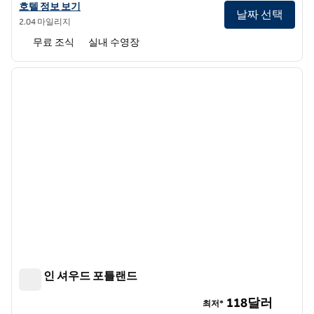
앰버시 스위트 바이 힐튼 포틀랜드 티가드의 호텔 정보 보기
호텔 정보 보기
날짜 선택
2.04 마일리지
무료 조식
실내 수영장
1
/
12
이전 이미지
다음 
1/12
햄튼 인 셔우드 포틀랜드
햄튼 인 셔우드 포틀랜드
118달러
최저*