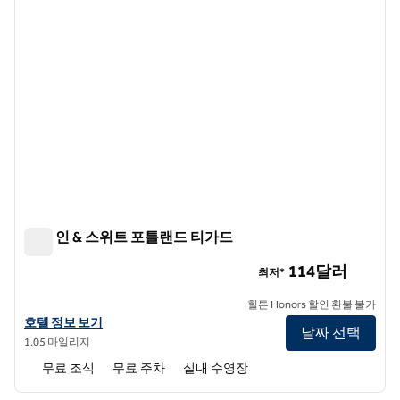
햄튼 인 & 스위트 포틀랜드 티가드
햄튼 인 & 스위트 포틀랜드 티가드
114달러
최저*
힐튼 Honors 할인 환불 불가
햄튼 인 & 스위트 포틀랜드 티가드의 호텔 정보 보기
호텔 정보 보기
날짜 선택
1.05 마일리지
무료 조식
무료 주차
실내 수영장
1
/
12