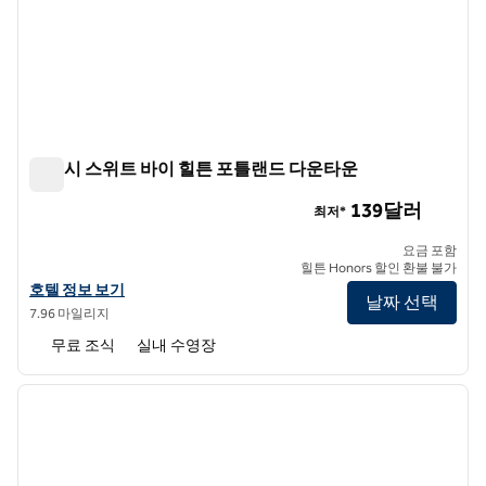
엠버시 스위트 바이 힐튼 포틀랜드 다운타운
엠버시 스위트 바이 힐튼 포틀랜드 다운타운
139달러
최저*
요금 포함
힐튼 Honors 할인 환불 불가
앰버시 스위트 바이 힐튼 포틀랜드 다운타운의 호텔 정보 보기
호텔 정보 보기
날짜 선택
7.96 마일리지
무료 조식
실내 수영장
1
/
12
이전 이미지
다음 
1/12