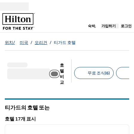
콘텐츠로 이동
새 탭 열림
숙박,
가입하기
로그인
위치/
미국
/
오리건
/
티가드 호텔
호
텔
무료 조식(6)
무
비
교
추천 필터
티가드의 호텔
또는
오리건
호텔 17개 표시
1
/
12
호텔 17개 표시
이전 이미지
다음 
1/12