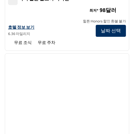
트루 바이 힐튼 알로하 비버턴
98달러
최저*
힐튼 Honors 할인 환불 불가
트루 바이 힐튼 알로하 비버턴의 호텔 정보 보기
호텔 정보 보기
날짜 선택
6.36 마일리지
무료 조식
무료 주차
1
/
12
이전 이미지
다음 
1/12