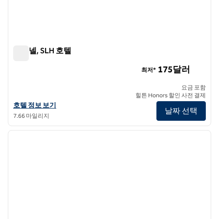
센티넬, SLH 호텔
센티넬, SLH 호텔
175달러
최저*
요금 포함
힐튼 Honors 할인 사전 결제
SLH 호텔 센티넬의 호텔 정보 보기
호텔 정보 보기
날짜 선택
7.66 마일리지
1
/
12
이전 이미지
다음 
1/12