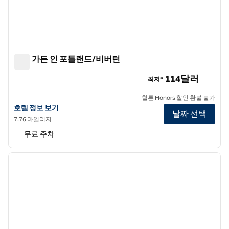
힐튼 가든 인 포틀랜드/비버턴
힐튼 가든 인 포틀랜드/비버턴
114달러
최저*
힐튼 Honors 할인 환불 불가
힐튼 가든 인 포틀랜드/비버턴의 호텔 정보 보기
호텔 정보 보기
날짜 선택
7.76 마일리지
무료 주차
1
/
10
이전 이미지
다음 
1/10