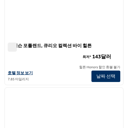
더 벤슨 포틀랜드, 큐리오 컬렉션 바이 힐튼
더 벤슨 포틀랜드, 큐리오 컬렉션 바이 힐튼
143달러
최저*
힐튼 Honors 할인 환불 불가
더 벤슨 포틀랜드, 큐리오 컬렉션 바이 힐튼의 호텔 정보 보기
호텔 정보 보기
날짜 선택
7.85 마일리지
1
/
12
이전 이미지
다음 
1/12