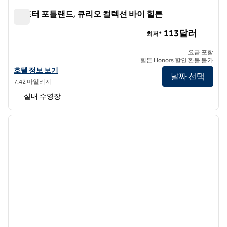
더 포터 포틀랜드, 큐리오 컬렉션 바이 힐튼
더 포터 포틀랜드, 큐리오 컬렉션 바이 힐튼
113달러
최저*
요금 포함
힐튼 Honors 할인 환불 불가
포터 포틀랜드, 큐리오 컬렉션 바이 힐튼의 호텔 정보 보기
호텔 정보 보기
날짜 선택
7.42 마일리지
실내 수영장
1
/
12
이전 이미지
다음 
1/12