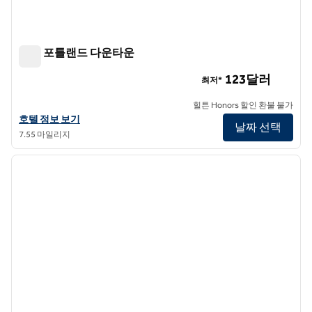
힐튼 포틀랜드 다운타운
힐튼 포틀랜드 다운타운
123달러
최저*
힐튼 Honors 할인 환불 불가
힐튼 포틀랜드 다운타운의 호텔 정보 보기
호텔 정보 보기
날짜 선택
7.55 마일리지
1
/
12
이전 이미지
다음 
1/12