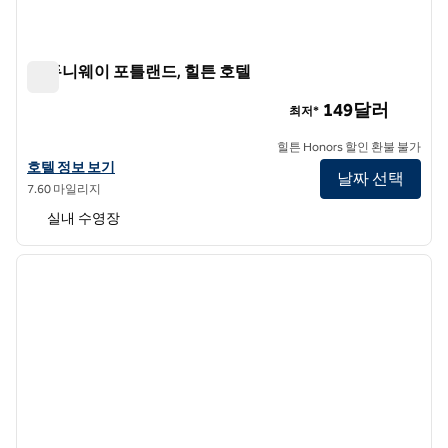
더 듀니웨이 포틀랜드, 힐튼 호텔
더 듀니웨이 포틀랜드, 힐튼 호텔
149달러
최저*
힐튼 Honors 할인 환불 불가
힐튼 호텔 듀니웨이 포틀랜드의 호텔 정보 보기
호텔 정보 보기
날짜 선택
7.60 마일리지
실내 수영장
1
/
12
이전 이미지
다음 
1/12