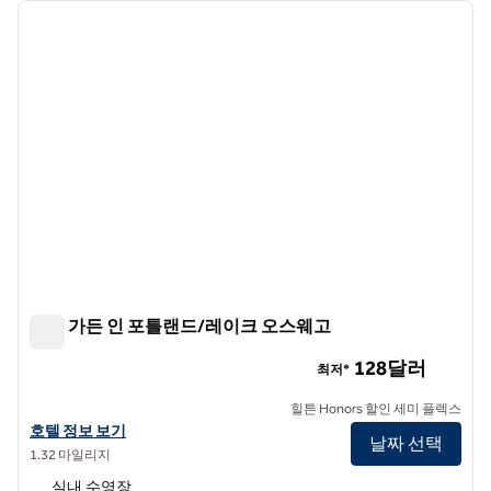
이전 이미지
다음 
1/12
힐튼 가든 인 포틀랜드/레이크 오스웨고
힐튼 가든 인 포틀랜드/레이크 오스웨고
128달러
최저*
힐튼 Honors 할인 세미 플렉스
힐튼 가든 인 포틀랜드/레이크 오스웨고의 호텔 정보 보기
호텔 정보 보기
날짜 선택
1.32 마일리지
실내 수영장