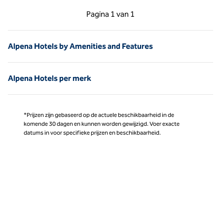
Vorige pagina, 1 van 1
Volgende pagina, 1 
Pagina
1 van 1
Pagina 1 van 1
Alpena Hotels by Amenities and Features
Alpena Hotels per merk
*Prijzen zijn gebaseerd op de actuele beschikbaarheid in de
komende 30 dagen en kunnen worden gewijzigd. Voer exacte
datums in voor specifieke prijzen en beschikbaarheid.