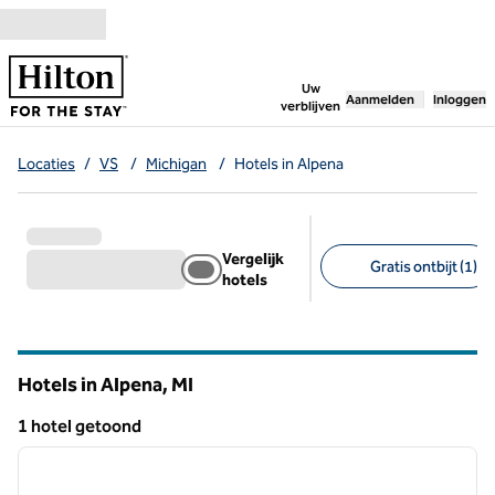
Ga door naar inhoud
,
opent nieuw tabbl
Uw
Aanmelden
Inloggen
verblijven
Locaties
/
VS
/
Michigan
/
Hotels in Alpena
Vergelijk
Gratis ontbijt (1)
hotels
Aanbevolen filters
Hotels in Alpena,
MI
Michigan
1 hotel getoond
1
/
12
1 hotel getoond
vorige afbeelding
volgen
1 van 12