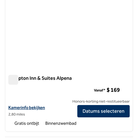
Hampton Inn & Suites Alpena
Hampton Inn & Suites Alpena
$ 169
Vanaf*
Honors-korting niet-restitueerbaar
Bekijk hoteldetails voor Hampton Inn & Suites Alpena
Kamerinfo bekijken
Datums selecteren
2,80 miles
Gratis ontbijt
Binnenzwembad