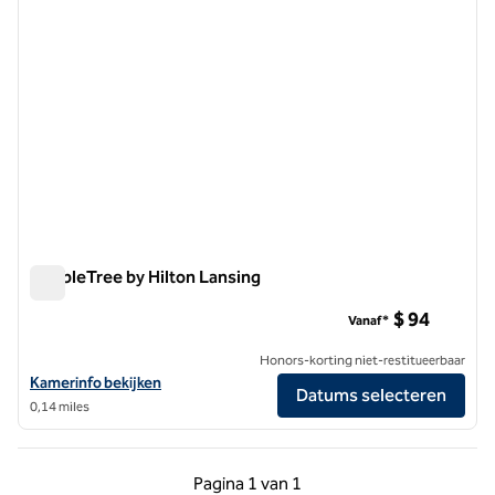
DoubleTree by Hilton Lansing
DoubleTree by Hilton Lansing
$ 94
Vanaf*
Honors-korting niet-restitueerbaar
Bekijk hoteldetails voor DoubleTree by Hilton Lansing
Kamerinfo bekijken
Datums selecteren
0,14 miles
Vorige pagina, 1 van 1
Volgende pagina, 1 
Pagina
1 van 1
Pagina 1 van 1