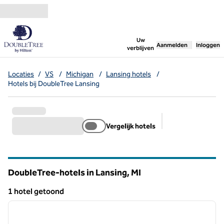
Ga door naar inhoud
,
opent nieuw tabbl
Uw
Aanmelden
Inloggen
verblijven
Locaties
/
VS
/
Michigan
/
Lansing hotels
/
Hotels bij DoubleTree Lansing
Vergelijk hotels
Aanbevolen filter
DoubleTree-hotels in Lansing,
MI
Michigan
1 hotel getoond
1
/
11
1 hotel getoond
vorige afbeelding
volgen
1 van 11