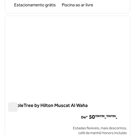
Estacionamento grátis
Piscina ao ar livre
1
/
12
imagem anterior
próxi
1 de 12
DoubleTree by Hilton Muscat Al Waha
DoubleTree by Hilton Muscat Al Waha
50™™.™™.
De*
Estadas flexíveis, mais descontos,
café da manhã Honors incluído