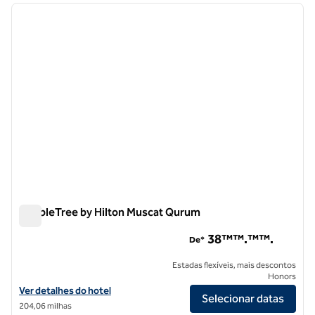
imagem anterior
próxi
1 de 12
DoubleTree by Hilton Muscat Qurum
DoubleTree by Hilton Muscat Qurum
38™™.™™.
De*
Estadas flexíveis, mais descontos
Honors
Exibir detalhes do hotel DoubleTree by Hilton Muscat Qurum
Ver detalhes do hotel
Selecionar datas
204,06 milhas