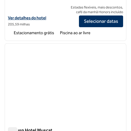
Estadas flexíveis, mais descontos,
café da manhã Honors incluído
Exibir detalhes do hotel Hilton Muscat Al Bandar
Ver detalhes do hotel
Selecionar datas
205,59 milhas
Estacionamento grátis
Piscina ao ar livre
1
/
12
imagem anterior
próxi
1 de 12
Al Husn Hotel Muscat