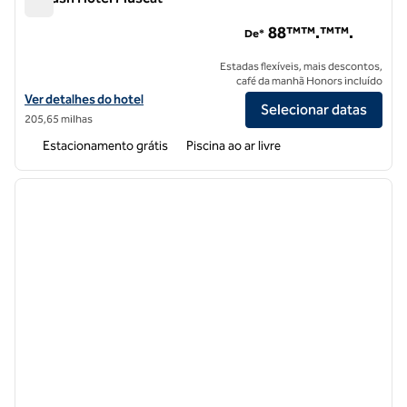
Al Husn Hotel Muscat
88™™.™™.
De*
Estadas flexíveis, mais descontos,
café da manhã Honors incluído
Exibir detalhes do hotel Al Husn Hotel Muscat
Ver detalhes do hotel
Selecionar datas
205,65 milhas
Estacionamento grátis
Piscina ao ar livre
1
/
12
imagem anterior
próxi
1 de 12