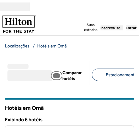
Pular para o conteúdo
,
abre uma nova g
Suas
Inscreva-se
Entrar
estadas
Localizações
/
Hotéis em Omã
Comparar
Estacionamento gr
hotéis
Filtros sugeridos
Hotéis em Omã
Exibindo 6 hotéis
1
/
11
Exibindo 6 hotéis
imagem anterior
próxi
1 de 11