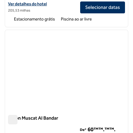
Exibir detalhes do hotel DoubleTree by Hilton Muscat Al Waha
Ver detalhes do hotel
Selecionar datas
205,53 milhas
Estacionamento grátis
Piscina ao ar livre
1
/
12
imagem anterior
próxi
1 de 12
Hilton Muscat Al Bandar
Hilton Muscat Al Bandar
60™™.™™.
De*