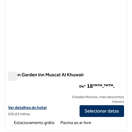
Hilton Garden Inn Muscat Al Khuwair
Hilton Garden Inn Muscat Al Khuwair
18™™.™™.
De*
Estadas flexíveis, mais descontos
Honors
Exibir detalhes do hotel Hilton Garden Inn Muscat Al Khuwair
Ver detalhes do hotel
Selecionar datas
200,83 milhas
Estacionamento grátis
Piscina ao ar livre
1
/
12