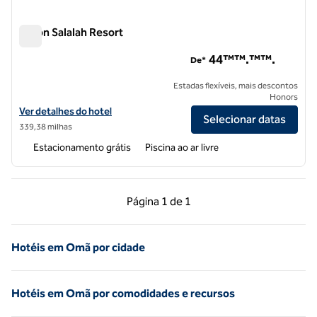
Hilton Salalah Resort
Hilton Salalah Resort
44™™.™™.
De*
Estadas flexíveis, mais descontos
Honors
Exibir detalhes do hotel Hilton Salalah Resort
Ver detalhes do hotel
Selecionar datas
339,38 milhas
Estacionamento grátis
Piscina ao ar livre
Página anterior, 1 de 1
Próxima página, 1 de
Página
1 de 1
Página 1 de 1
Hotéis em Omã por cidade
Hotéis em Omã por comodidades e recursos