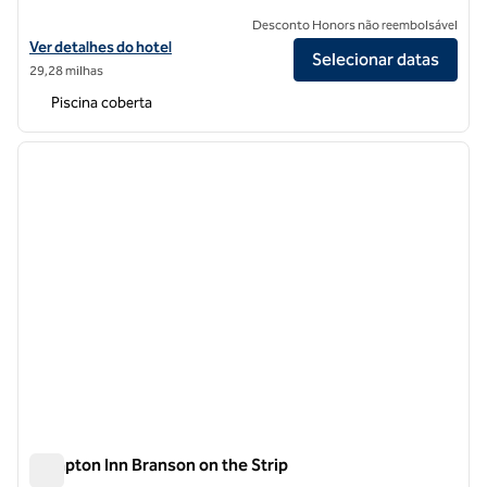
Desconto Honors não reembolsável
Exibir detalhes do hotel Hilton Promenade at Branson Landing
Ver detalhes do hotel
Selecionar datas
29,28 milhas
Piscina coberta
1
/
12
imagem anterior
próxi
1 de 12
Hampton Inn Branson on the Strip