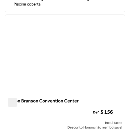
Piscina coberta
1
/
11
imagem anterior
próxi
1 de 11
Hilton Branson Convention Center
Hilton Branson Convention Center
$ 156
De*
Inclui taxas
Desconto Honors não reembolsável