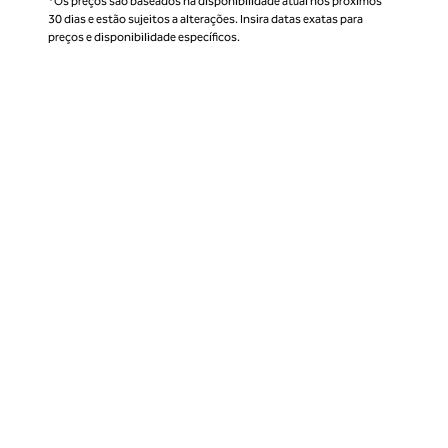
*Os preços são baseados na disponibilidade atual nos próximos
30 dias e estão sujeitos a alterações. Insira datas exatas para
preços e disponibilidade específicos.