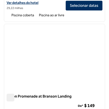
Exibir detalhes do hotel Hilton Branson Convention Center
Ver detalhes do hotel
Selecionar datas
29,22 milhas
Piscina coberta
Piscina ao ar livre
1
/
12
imagem anterior
próxi
1 de 12
Hilton Promenade at Branson Landing
Hilton Promenade at Branson Landing
$ 149
De*