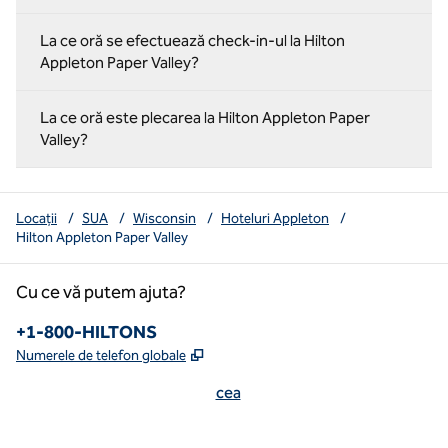
La ce oră se efectuează check-in-ul la Hilton
Appleton Paper Valley?
La ce oră este plecarea la Hilton Appleton Paper
Valley?
Locații
/
SUA
/
Wisconsin
/
Hoteluri Appleton
/
Hilton Appleton Paper Valley
Cu ce vă putem ajuta?
Numărul de telefon:
+1-800-HILTONS
,
Deschide o filă nouă
Numerele de telefon globale
cea
x
facebook
instagram
youtube
mai curată
,
Deschide o filă nouă
,
Deschide o filă nouă
,
Deschide o filă nouă
,
deschide o filă nouă