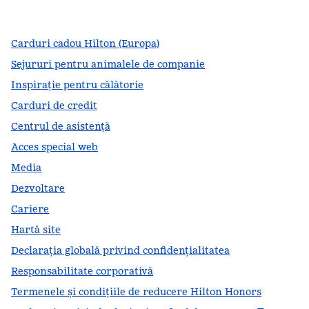
,
Deschide o filă nouă
,
Deschide o filă nouă
,
Deschide o filă nouă
Carduri cadou Hilton (Europa)
Sejururi pentru animalele de companie
Inspirație pentru călătorie
Carduri de credit
Centrul de asistență
Acces special web
Media
Dezvoltare
Cariere
Hartă site
Declarația globală privind confidenţialitatea
Responsabilitate corporativă
Termenele și condițiile de reducere Hilton Honors