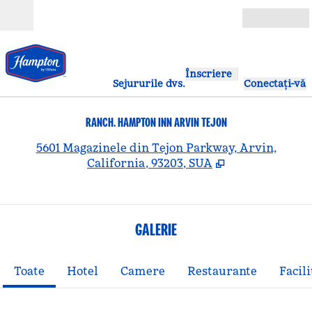
Salt la conținut
Deschide
Înscriere
Sejururile dvs.
Conectați-vă
RANCH. HAMPTON INN ARVIN TEJON
,
D
5601 Magazinele din Tejon Parkway, Arvin,
California, 93203, SUA
GALERIE
Toate
Hotel
Camere
Restaurante
Facili