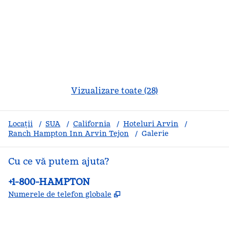
Vizualizare toate (28)
Locații
/
SUA
/
California
/
Hoteluri Arvin
/
Ranch Hampton Inn Arvin Tejon
/
Galerie
Cu ce vă putem ajuta?
Telefon:
+1-800-HAMPTON
,
Deschide o filă nouă
Numerele de telefon globale
facebook
x
instagram