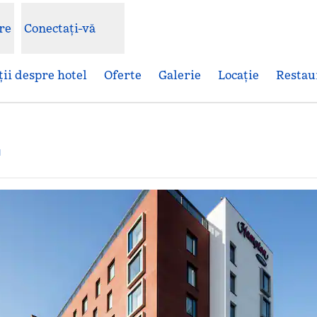
re
Conectați-vă
ii despre hotel
Oferte
Galerie
Locaţie
Restau
,
Deschide o filă nouă