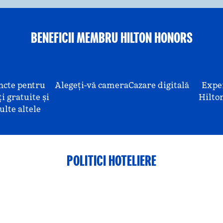
BENEFICII MEMBRU HILTON HONORS
ncte pentru
Alegeți-vă camera
Cazare digitală
Expe
i gratuite și
Hilto
lte altele
POLITICI HOTELIERE