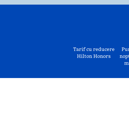
Tarif cu reducere
Pu
Hilton Honors
nopț
mu