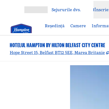
Salt la conținut
Sejururile dvs.
Înscrie
Deschideți meniul
Reşedinţă
Camere
Informaț
HOTELUL HAMPTON BY HILTON BELFAST CITY CENTRE
Hope Street 15, Belfast BT12 5EE, Marea Britanie