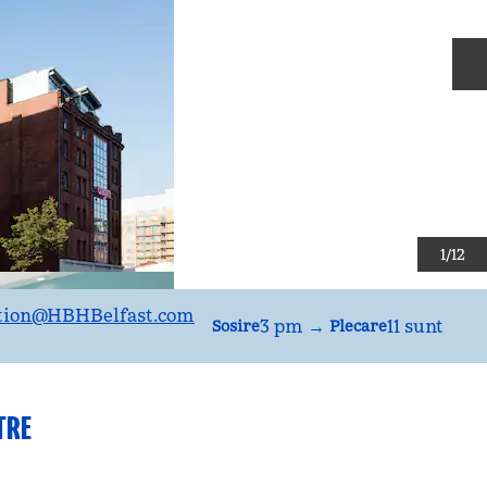
D
1
/
12
tion
@HBHBelfast.com
3 pm
→
11 sunt
Sosire
Plecare
TRE