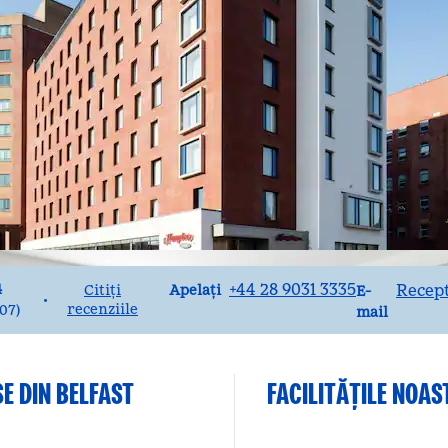
Apelare
Email
+44 28 9031 3335
Recep
4
Apelați
Citiți
E-
•
recenziile
507
)
mail
E DIN BELFAST
FACILITĂŢILE NOAS