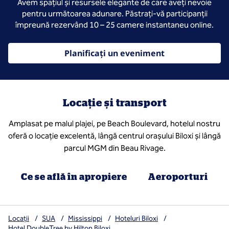
Avem spațiul și resursele elegante de care aveți nevoie
pentru următoarea adunare. Păstrați-vă participanții
împreună rezervând 10 – 25 camere instantaneu online.
Planificați un eveniment
Locație și transport
Amplasat pe malul plajei, pe Beach Boulevard, hotelul nostru
oferă o locație excelentă, lângă centrul orașului Biloxi și lângă
parcul MGM din Beau Rivage.
Ce se află în apropiere
Aeroporturi
Locații
/
SUA
/
Mississippi
/
Hoteluri Biloxi
/
Hotel DoubleTree by Hilton Biloxi