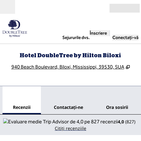
Salt la conținut
Deschide
Înscriere
Sejururile dvs.
Conectați-vă
Hotel DoubleTree by Hilton Biloxi
,
Desc
940 Beach Boulevard, Biloxi, Mississippi, 39530, SUA
1
/
11
imaginea anterioară
imag
1 din 11
Contactaţi-ne
Recenzii
Contactaţi-ne
Ora sosirii
4,0
(
827
)
Citiți recenziile