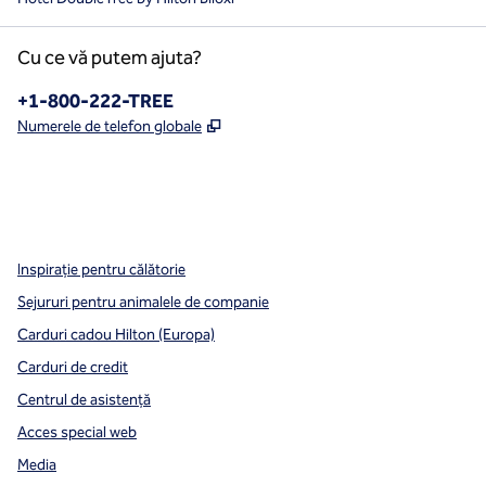
Cu ce vă putem ajuta?
Telefon:
+1-800-222-TREE
,
Deschide o filă nouă
Numerele de telefon globale
x
facebook
instagram
,
Deschide o filă nouă
,
Deschide o filă nouă
,
Deschide o filă nouă
Inspirație pentru călătorie
Sejururi pentru animalele de companie
Carduri cadou Hilton (Europa)
Carduri de credit
Centrul de asistență
Acces special web
Media