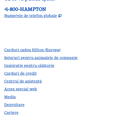
Telefon:
+1-800-HAMPTON
,
Deschide o filă nouă
Numerele de telefon globale
facebook
x
instagram
,
Deschide o filă nouă
,
Deschide o filă nouă
,
Deschide o filă nouă
Carduri cadou Hilton (Europa)
Sejururi pentru animalele de companie
Inspirație pentru călătorie
Carduri de credit
Centrul de asistență
Acces special web
Media
Dezvoltare
Cariere