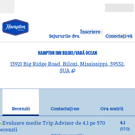
Salt la conținut
Deschide
Înscriere
Sejururile dvs.
Conectați-vă
HAMPTON INN BILOXI/VARĂ OCEAN
,
D
13921 Big Ridge Road, Biloxi, Mississippi, 39532,
SUA
1
/
12
imaginea anterioară
ima
1 din 12
Contactaţi-ne
Recenzii
Contactaţi-ne
Ora sosirii
4,1
(
570
)