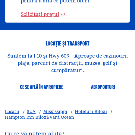
pentru a afla ce putem oferi.
Solicitați prețul
LOCAȚIE ȘI TRANSPORT
Suntem la I-10 și Hwy 609 – Aproape de cazinouri,
plaje, parcuri de distracții, muzee, golf și
cumpărături.
CE SE AFLĂ ÎN APROPIERE
AEROPORTURI
Locații
/
SUA
/
Mississippi
/
Hoteluri Biloxi
/
Hampton Inn Biloxi/Vară Ocean
Cu ce vă putem ajuta?