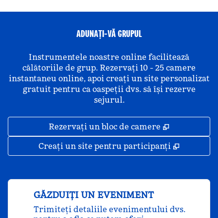
ADUNAȚI-VĂ GRUPUL
Instrumentele noastre online facilitează
călătoriile de grup. Rezervați 10 - 25 camere
instantaneu online, apoi creați un site personalizat
gratuit pentru ca oaspeții dvs. să își rezerve
sejurul.
,
Deschide o 
Rezervați un bloc de camere
,
Deschide
Creați un site pentru participanți
GĂZDUIȚI UN EVENIMENT
Trimiteți detaliile evenimentului dvs.