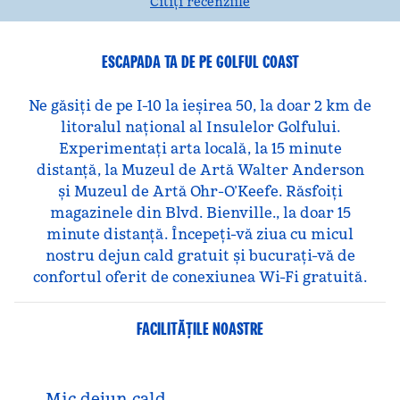
Citiți recenziile
ESCAPADA TA DE PE GOLFUL COAST
Ne găsiți de pe I-10 la ieșirea 50, la doar 2 km de
litoralul național al Insulelor Golfului.
Experimentați arta locală, la 15 minute
distanță, la Muzeul de Artă Walter Anderson
și Muzeul de Artă Ohr-O’Keefe. Răsfoiți
magazinele din Blvd. Bienville., la doar 15
minute distanță. Începeți-vă ziua cu micul
nostru dejun cald gratuit și bucurați-vă de
confortul oferit de conexiunea Wi-Fi gratuită.
FACILITĂŢILE NOASTRE
Mic dejun cald