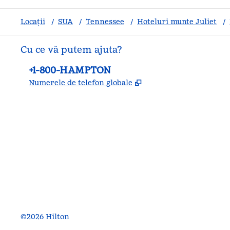
Locații
/
SUA
/
Tennessee
/
Hoteluri munte Juliet
/
Cu ce vă putem ajuta?
Telefon:
+1-800-HAMPTON
,
Deschide o filă nouă
Numerele de telefon globale
facebook
x
instagram
,
Deschide o filă nouă
,
Deschide o filă nouă
,
Deschide o filă nouă
©
2026
Hilton