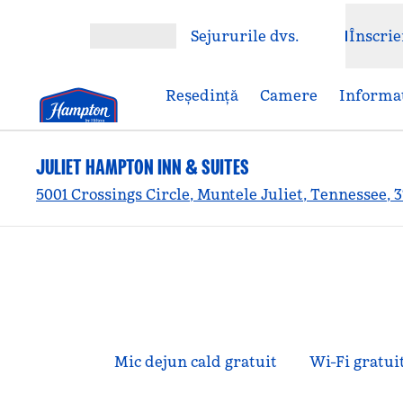
Salt la conținut
Sejururile dvs.
Înscrie
Deschideți meniul
Reşedinţă
Camere
Informaț
JULIET HAMPTON INN & SUITES
5001 Crossings Circle, Muntele Juliet, Tennessee, 
Mic dejun cald gratuit
Wi-Fi gratui