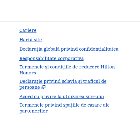
Cariere
Hartă site
Declarația globală privind confidenţialitatea
Responsabilitate corporativă
Termenele și condițiile de reducere Hilton
Honors
Declarație privind sclavia și traficul de
,
Desc
persoane
Acord cu privire la utilizarea site-ului
Termenele privind spațiile de cazare ale
partenerilor