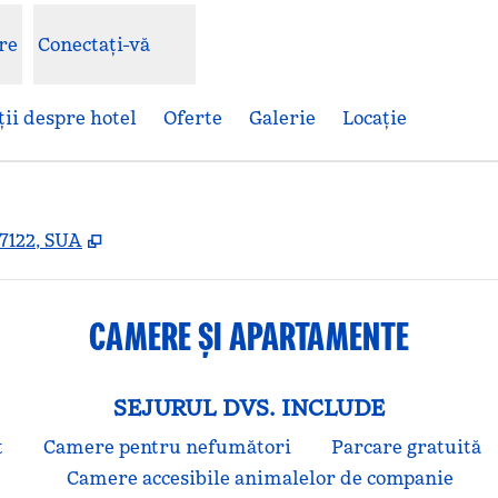
re
Conectați-vă
ii despre hotel
Oferte
Galerie
Locaţie
,
Deschide o filă nouă
37122, SUA
CAMERE ȘI APARTAMENTE
SEJURUL DVS. INCLUDE
t
Camere pentru nefumători
Parcare gratuită
Camere accesibile animalelor de companie