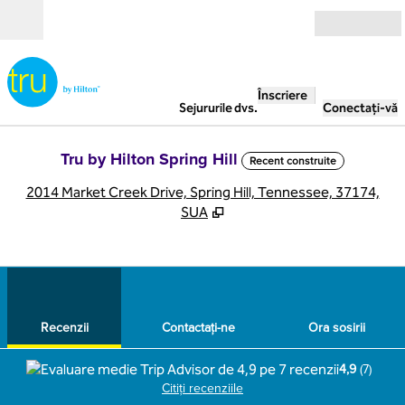
Salt la conținut
Deschide
Înscriere
Sejururile dvs.
Conectați-vă
Tru by Hilton Spring Hill
Recent construite
,
D
2014 Market Creek Drive, Spring Hill, Tennessee, 37174,
SUA
1
/
12
imaginea anterioară
imag
1 din 12
Contactaţi-ne
Recenzii
Contactaţi-ne
Ora sosirii
4,9
(
7
)
Citiți recenziile