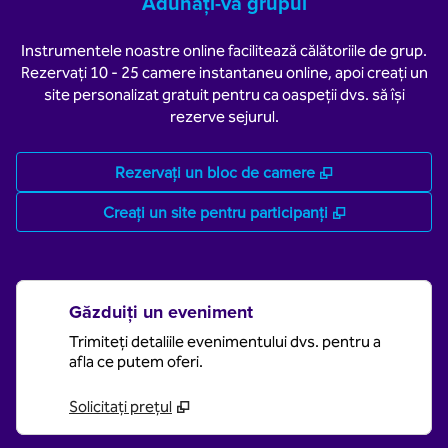
Adunați-vă grupul
Instrumentele noastre online facilitează călătoriile de grup.
Rezervați 10 - 25 camere instantaneu online, apoi creați un
site personalizat gratuit pentru ca oaspeții dvs. să își
rezerve sejurul.
,
Deschide o filă
Rezervați un bloc de camere
,
Deschide o fi
Creați un site pentru participanți
Găzduiți un eveniment
Trimiteți detaliile evenimentului dvs. pentru a
afla ce putem oferi.
Solicitați prețul