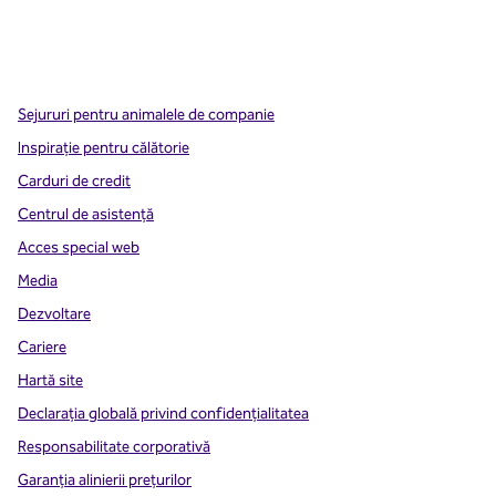
x
facebook
instagram
,
Deschide o filă nouă
,
Deschide o filă nouă
,
Deschide o filă nouă
Sejururi pentru animalele de companie
Inspirație pentru călătorie
Carduri de credit
Centrul de asistență
Acces special web
Media
Dezvoltare
Cariere
Hartă site
Declarația globală privind confidenţialitatea
Responsabilitate corporativă
Garanția alinierii prețurilor