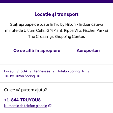
Locație și transport
Stați aproape de toate la Tru by Hilton - la doar câteva
minute de Ultium Cells, GM Plant, Rippa Villa, Fischer Park și
The Crossings Shopping Center.
Ce se află în apropiere
Aeroporturi
Locații
/
SUA
/
Tennessee
/
Hoteluri Spring Hill
/
Tru by Hilton Spring Hill
Cu ce vă putem ajuta?
Telefon:
+1-844-TRUYOU8
,
Deschide o filă nouă
Numerele de telefon globale