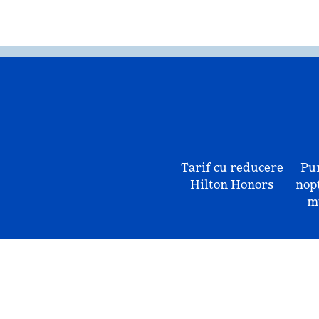
Tarif cu reducere
Pu
Hilton Honors
nopț
mu