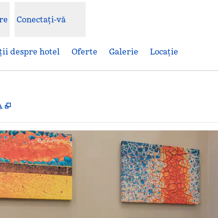
re
Conectați-vă
ii despre hotel
Oferte
Galerie
Locaţie
,
Deschide o filă nouă
A