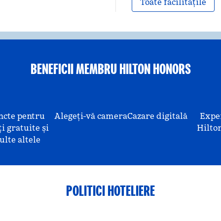
Toate facilitățile
BENEFICII MEMBRU HILTON HONORS
ncte pentru
Alegeți-vă camera
Cazare digitală
Expe
i gratuite și
Hilto
lte altele
POLITICI HOTELIERE