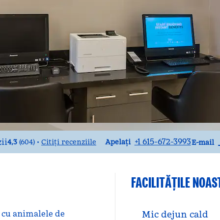
Apel
E-mai
+1 615-672-3993
4,3
(
604
)
Citiți recenziile
•
Apelați
E-mail
FACILITĂŢILE NOAS
s cu animalele de
Mic dejun cald