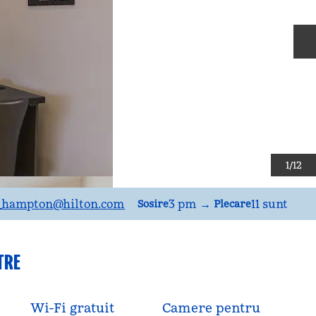
D
1
/
12
lBNAWH
_hampton
@hilton.com
3 pm
→
11 sunt
Sosire
Plecare
TRE
Wi-Fi gratuit
Camere pentru