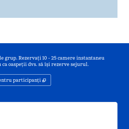
de grup. Rezervați 10 - 25 camere instantaneu
 ca oaspeții dvs. să își rezerve sejurul.
ă
,
Deschide o filă nouă
entru participanți