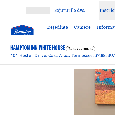
Salt la conținut
Sejururile dvs.
Înscrie
Deschideți meniul
Reşedinţă
Camere
Informaț
HAMPTON INN WHITE HOUSE
Renovat recent
404 Hester Drive, Casa Albă, Tennessee, 37188, SU