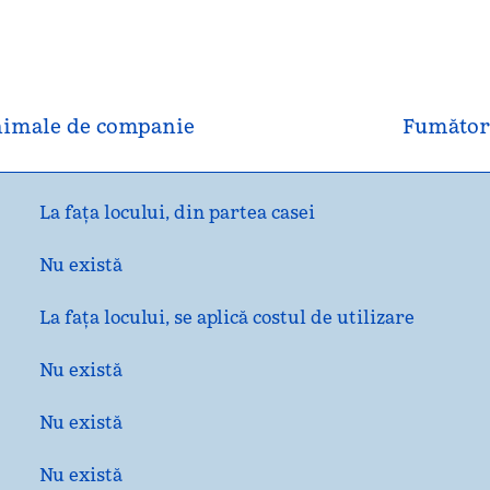
imale de companie
Fumător
La fața locului
,
din partea casei
Nu există
La fața locului
, se aplică costul de utilizare
Nu există
Nu există
Nu există