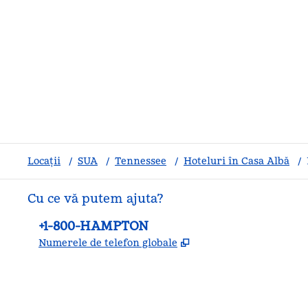
Locații
/
SUA
/
Tennessee
/
Hoteluri în Casa Albă
/
Cu ce vă putem ajuta?
Telefon:
+1-800-HAMPTON
,
Deschide o filă nouă
Numerele de telefon globale
facebook
x
instagram
,
Deschide o filă nouă
,
Deschide o filă nouă
,
Deschide o filă nouă