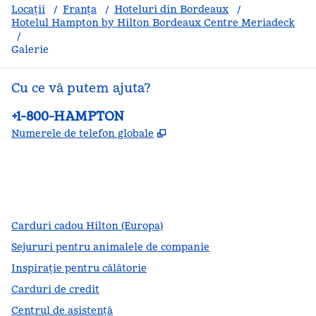
Locații
/
Franța
/
Hoteluri din Bordeaux
/
Hotelul Hampton by Hilton Bordeaux Centre Meriadeck
/
Galerie
Cu ce vă putem ajuta?
Telefon:
+1-800-HAMPTON
,
Deschide o filă nouă
Numerele de telefon globale
facebook
x
instagram
,
Deschide o filă nouă
,
Deschide o filă nouă
,
Deschide o filă nouă
Carduri cadou Hilton (Europa)
Sejururi pentru animalele de companie
Inspirație pentru călătorie
Carduri de credit
Centrul de asistență