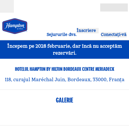
Salt la conținut
Deschide
Înscriere
Sejururile dvs.
Conectați-vă
Începem pe 2028 februarie, dar încă nu acceptăm
rezervări.
HOTELUL HAMPTON BY HILTON BORDEAUX CENTRE MERIADECK
118, curajul Maréchal Juin, Bordeaux, 33000, Franța
GALERIE