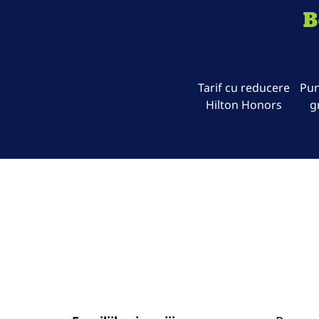
B
Tarif cu reducere
Pun
Hilton Honors
g