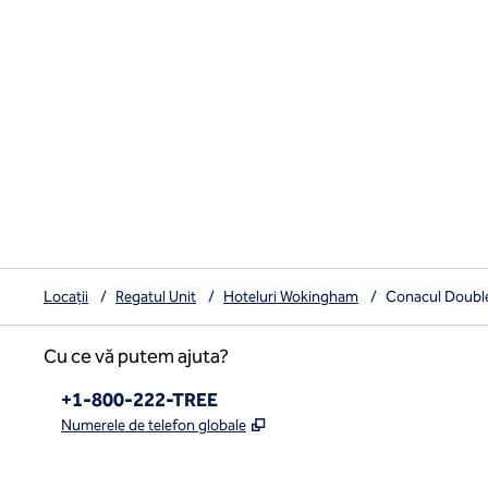
Locații
/
Regatul Unit
/
Hoteluri Wokingham
/
Conacul Double
Cu ce vă putem ajuta?
Telefon:
+1-800-222-TREE
,
Deschide o filă nouă
Numerele de telefon globale
x
facebook
instagram