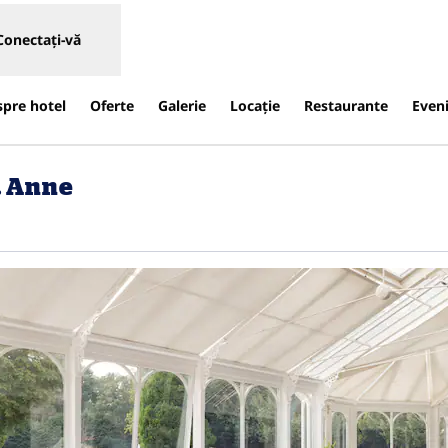
Conectați-vă
spre hotel
Oferte
Galerie
Locaţie
Restaurante
Even
. Anne
chide o filă nouă