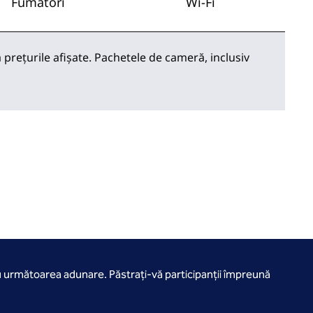
Fumători
Wi-Fi
 prețurile afișate. Pachetele de cameră, inclusiv
u următoarea adunare. Păstrați-vă participanții împreună