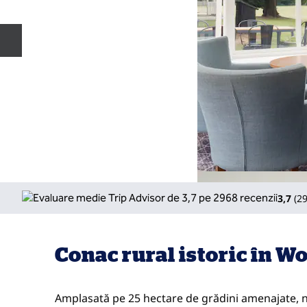
Diapozitivul anterior
3,7
(
2
Conac rural istoric în 
Amplasată pe 25 hectare de grădini amenajate, n