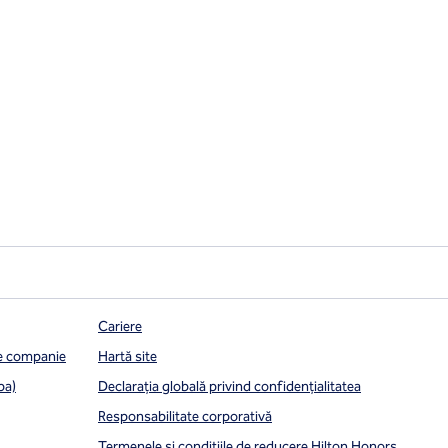
Cariere
de companie
Hartă site
pa)
Declarația globală privind confidenţialitatea
Responsabilitate corporativă
Termenele și condițiile de reducere Hilton Honors