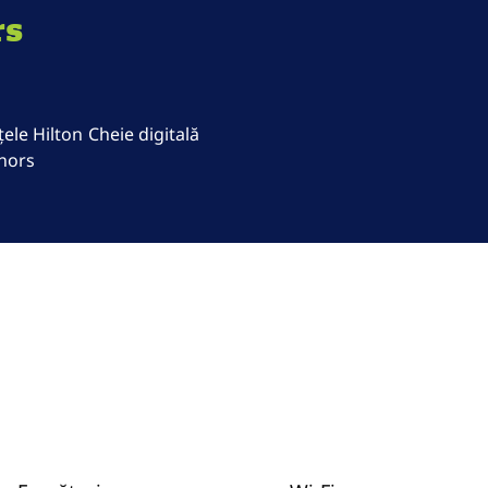
rs
ele Hilton
Cheie digitală
nors