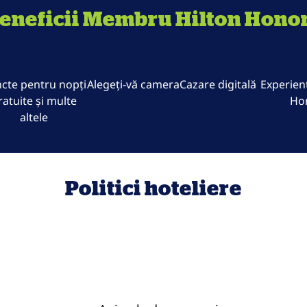
eneficii Membru Hilton Hono
cte pentru nopți
Alegeți-vă camera
Cazare digitală
Experienț
ratuite și multe
Ho
altele
Politici hoteliere