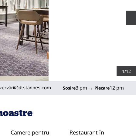
D
1
/
12
l
3 pm
→
12 pm
zervări
@dtstannes.com
Sosire
Plecare
 noastre
Camere pentru
Restaurant în