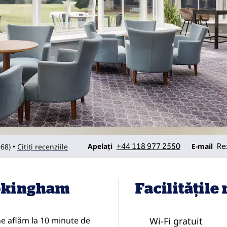
Apelare
prin e-mai
Apelați
+44 118 977 2550
E-mail
Re
968
)
Citiți recenziile
•
Wokingham
Facilităţile
e aflăm la 10 minute de
Wi-Fi gratuit