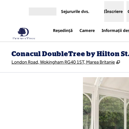
Salt la conținut
Sejururile dvs.
Înscriere
Deschideți meniul
Reşedinţă
Camere
Informații de
Conacul DoubleTree by Hilton St
,
Des
London Road, Wokingham RG40 1ST, Marea Britanie