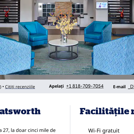
Apel
E-mailBU
Apelați
+1 818-709-7054
_D
)
Citiți recenziile
•
E-mail
hatsworth
Facilităţile
 27, la doar cinci mile de
Wi-Fi gratuit