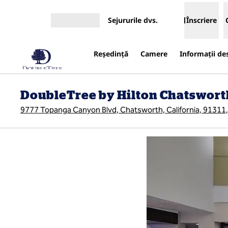
Salt la conținut
Sejururile dvs.
Înscriere
Deschideți meniul
Reşedinţă
Camere
Informații de
DoubleTree by Hilton Chatswort
9777 Topanga Canyon Blvd, Chatsworth, California, 91311