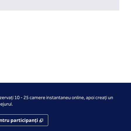
ezervați 10 - 25 camere instantaneu online, apoi creați un
ejurul.
ă
,
Deschide o filă nouă
ntru participanți