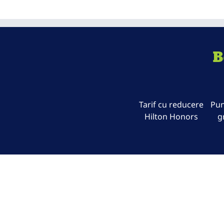
B
Tarif cu reducere
Pun
Hilton Honors
g