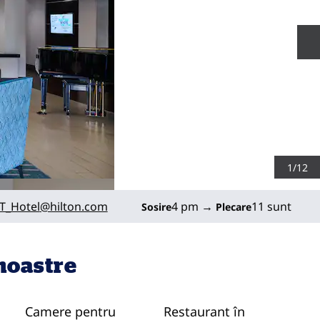
D
1
/
12
RCS
T_Hotel
@hilton.com
4 pm
→
11 sunt
Sosire
Plecare
 noastre
Camere pentru
Restaurant în