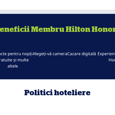
eneficii Membru Hilton Hono
cte pentru nopți
Alegeți-vă camera
Cazare digitală
Experienț
ratuite și multe
Ho
altele
Politici hoteliere