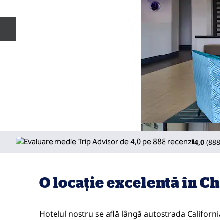
Diapozitivul anterior
4,0
(
888
O locație excelentă în C
Hotelul nostru se află lângă autostrada California