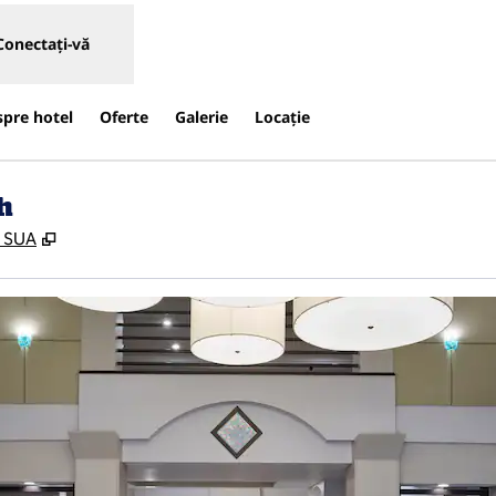
Conectați-vă
spre hotel
Oferte
Galerie
Locaţie
h
,
Deschide o filă nouă
, SUA