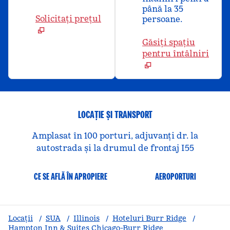
până la 35
Solicitați prețul
persoane.
Găsiți spațiu
pentru întâlniri
LOCAȚIE ȘI TRANSPORT
Amplasat în 100 porturi, adjuvanți dr. la
autostrada și la drumul de frontaj I55
CE SE AFLĂ ÎN APROPIERE
AEROPORTURI
Locații
/
SUA
/
Illinois
/
Hoteluri Burr Ridge
/
Hampton Inn & Suites Chicago-Burr Ridge