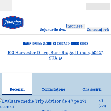
Salt la conținut
Deschide
Înscriere
Sejururile dvs.
Conectați-vă
HAMPTON INN & SUITES CHICAGO-BURR RIDGE
,
D
100 Harvester Drive, Burr Ridge, Illinois, 60527,
SUA
1
/
12
imaginea anterioară
ima
1 din 12
Contactaţi-ne
Recenzii
Contactaţi-ne
Ora sosirii
4,7
(
291
)