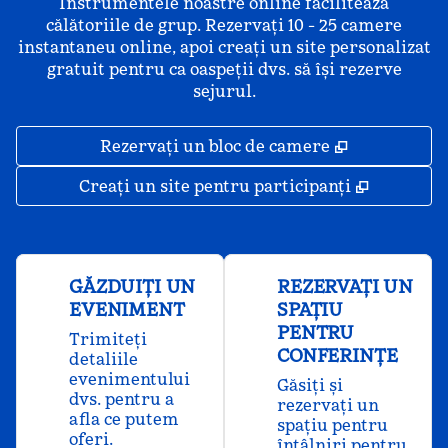
Instrumentele noastre online facilitează
călătoriile de grup. Rezervați 10 - 25 camere
instantaneu online, apoi creați un site personalizat
gratuit pentru ca oaspeții dvs. să își rezerve
sejurul.
,
Deschide o 
Rezervați un bloc de camere
,
Deschide
Creați un site pentru participanți
GĂZDUIȚI UN
REZERVAȚI UN
EVENIMENT
SPAȚIU
PENTRU
Trimiteți
CONFERINȚE
detaliile
evenimentului
Găsiți și
dvs. pentru a
rezervați un
afla ce putem
spațiu pentru
oferi.
întâlniri pentru