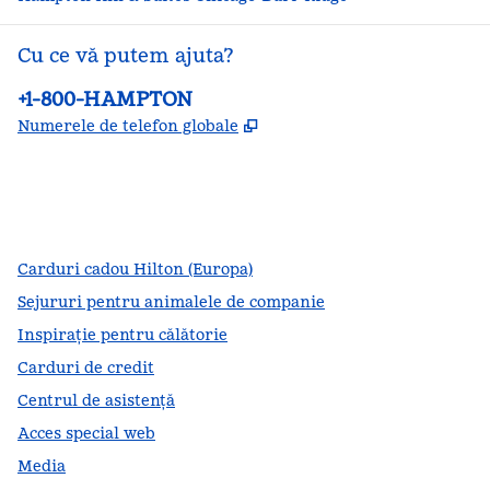
Cu ce vă putem ajuta?
Telefon:
+1-800-HAMPTON
,
Deschide o filă nouă
Numerele de telefon globale
facebook
x
instagram
,
Deschide o filă nouă
,
Deschide o filă nouă
,
Deschide o filă nouă
Carduri cadou Hilton (Europa)
Sejururi pentru animalele de companie
Inspirație pentru călătorie
Carduri de credit
Centrul de asistență
Acces special web
Media