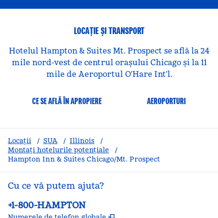
LOCAȚIE ȘI TRANSPORT
Hotelul Hampton & Suites Mt. Prospect se află la 24
mile nord-vest de centrul orașului Chicago și la 11
mile de Aeroportul O'Hare Int'l.
CE SE AFLĂ ÎN APROPIERE
AEROPORTURI
Locații
/
SUA
/
Illinois
/
Montați hotelurile potențiale
/
Hampton Inn & Suites Chicago/Mt. Prospect
Cu ce vă putem ajuta?
Telefon:
+1-800-HAMPTON
,
Deschide o filă nouă
Numerele de telefon globale