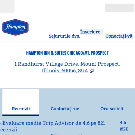
Salt la conținut
Deschide
Înscriere
Sejururile dvs.
Conectați-vă
HAMPTON INN & SUITES CHICAGO/MT. PROSPECT
,
D
1 Randhurst Village Drive, Mount Prospect,
Illinois, 60056, SUA
1
/
12
imaginea anterioară
ima
1 din 12
Contactaţi-ne
Recenzii
Contactaţi-ne
Ora sosirii
4,6
(
821
)