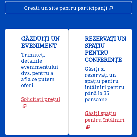
,
Deschide
Creați un site pentru participanți
GĂZDUIȚI UN
REZERVAȚI UN
EVENIMENT
SPAȚIU
PENTRU
Trimiteți
CONFERINȚE
detaliile
evenimentului
Găsiți și
dvs. pentru a
rezervați un
afla ce putem
spațiu pentru
oferi.
întâlniri pentru
până la 35
Solicitați prețul
persoane.
Găsiți spațiu
pentru întâlniri