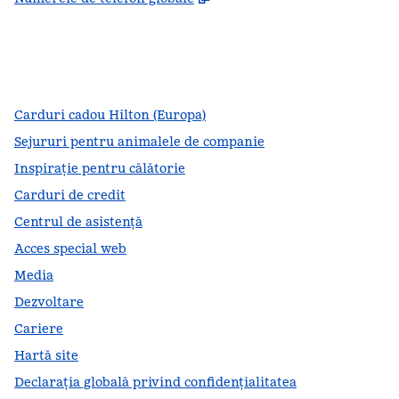
facebook
x
instagram
,
Deschide o filă nouă
,
Deschide o filă nouă
,
Deschide o filă nouă
Carduri cadou Hilton (Europa)
Sejururi pentru animalele de companie
Inspirație pentru călătorie
Carduri de credit
Centrul de asistență
Acces special web
Media
Dezvoltare
Cariere
Hartă site
Declarația globală privind confidenţialitatea