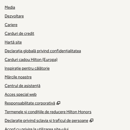
Media
Dezvoltare
Cariere
Carduri de credit
Hartă site
Declarația globală privind confidenţialitatea
Carduri cadou Hilton (Europa)
Inspirație pentru călătorie
Mărcile noastre
Centrul de asistență
Acces special web
,
Deschide o filă nouă
Responsabilitate corporativă
Termenele și condițiile de reducere Hilton Honors
,
Deschide o filă n
Declarație privind sclavia și traficul de persoane
Acord cu privire la utilizarea site-ului