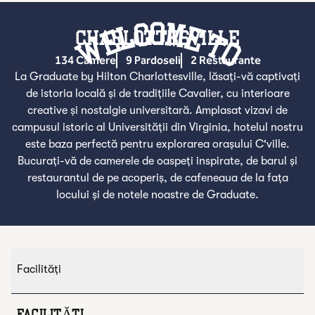
Welcome To
CHARLOTTESVILLE
134 Camere
9 Pardoseli
2 Restaurante
La Graduate by Hilton Charlottesville, lăsați-vă captivați
de istoria locală și de tradițiile Cavalier, cu interioare
creative și nostalgie universitară. Amplasat vizavi de
campusul istoric al Universității din Virginia, hotelul nostru
este baza perfectă pentru explorarea orașului C'ville.
Bucurați-vă de camerele de oaspeți inspirate, de barul și
restaurantul de pe acoperiș, de cafeneaua de la fața
locului și de notele noastre de Graduate.
Facilităţi
FACILITĂŢI