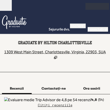
Salt la conținut
Deschide
Înscriere
Sejururile dvs.
Conectați-vă
GRADUATE BY HILTON CHARLOTTESVILLE
,
D
1309 West Main Street, Charlottesville, Virginia, 22903, SUA
1 din 12
1
/
12
imaginea anterioară
imaginea urmă
Contactaţi-ne
Recenzii
Contactaţi-ne
Ora sosirii
4,8
(
54
)
Citiți recenziile