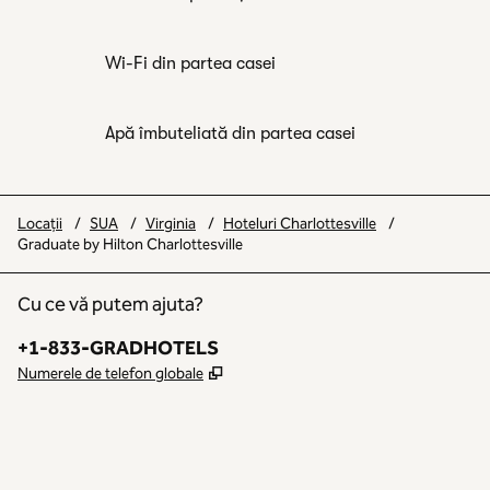
Wi-Fi din partea casei
Apă îmbuteliată din partea casei
Locații
/
SUA
/
Virginia
/
Hoteluri Charlottesville
/
Graduate by Hilton Charlottesville
Cu ce vă putem ajuta?
Telefon:
+1-833-GRADHOTELS
,
Deschide o filă nouă
Numerele de telefon globale
INSTAGRAM
ALTELE
,
DESCHIDE O FILĂ NOUĂ
,
DESCHIDE O FILĂ NOUĂ