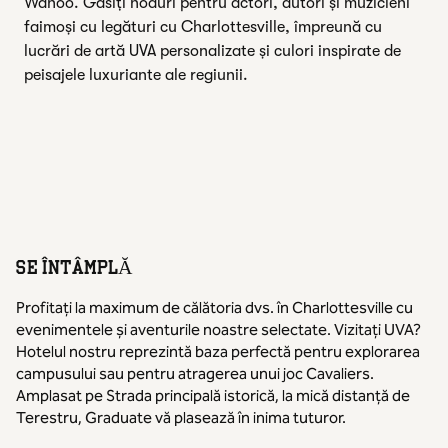
Wahoo. Găsiți noduri pentru actori, autori și muzicieni
faimoși cu legături cu Charlottesville, împreună cu
lucrări de artă UVA personalizate și culori inspirate de
peisajele luxuriante ale regiunii.
SE ÎNTÂMPLĂ
Profitați la maximum de călătoria dvs. în Charlottesville cu
evenimentele și aventurile noastre selectate. Vizitați UVA?
Hotelul nostru reprezintă baza perfectă pentru explorarea
campusului sau pentru atragerea unui joc Cavaliers.
Amplasat pe Strada principală istorică, la mică distanță de
Terestru, Graduate vă plasează în inima tuturor.