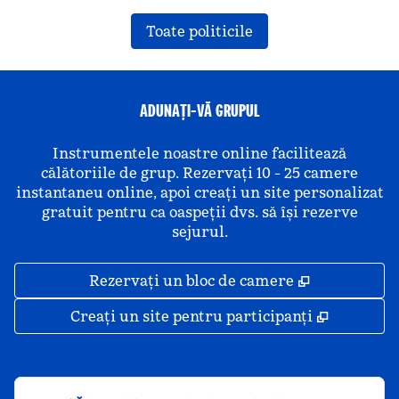
Toate politicile
ADUNAȚI-VĂ GRUPUL
Instrumentele noastre online facilitează
călătoriile de grup. Rezervați 10 - 25 camere
instantaneu online, apoi creați un site personalizat
gratuit pentru ca oaspeții dvs. să își rezerve
sejurul.
,
Deschide o 
Rezervați un bloc de camere
,
Deschide
Creați un site pentru participanți