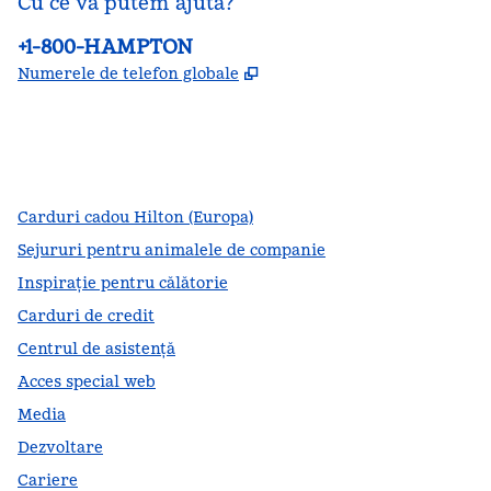
Cu ce vă putem ajuta?
Telefon:
+1-800-HAMPTON
,
Deschide o filă nouă
Numerele de telefon globale
facebook
x
instagram
,
Deschide o filă nouă
,
Deschide o filă nouă
,
Deschide o filă nouă
Carduri cadou Hilton (Europa)
Sejururi pentru animalele de companie
Inspirație pentru călătorie
Carduri de credit
Centrul de asistență
Acces special web
Media
Dezvoltare
Cariere