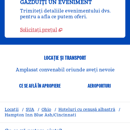
GĂZDUIȚI UN EVENIMENT
Trimiteți detaliile evenimentului dvs.
pentru a afla ce putem oferi.
Solicitați prețul
LOCAȚIE ȘI TRANSPORT
Amplasat convenabil oriunde aveți nevoie
CE SE AFLĂ ÎN APROPIERE
AEROPORTURI
Locații
/
SUA
/
Ohio
/
Hoteluri cu cenușă albastră
/
Hampton Inn Blue Ash/Cincinnati