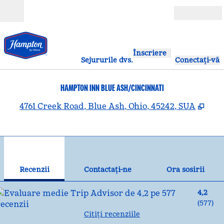
Salt la conținut
Deschide
Înscriere
Sejururile dvs.
Conectați-vă
HAMPTON INN BLUE ASH/CINCINNATI
,
Des
4761 Creek Road, Blue Ash, Ohio, 45242, SUA
1
/
12
imaginea anterioară
ima
1 din 12
Contactaţi-ne
Recenzii
Contactaţi-ne
Ora sosirii
4,2
(
577
)
Citiți recenziile