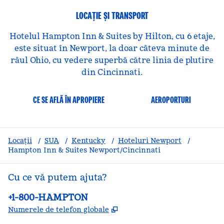
LOCAȚIE ȘI TRANSPORT
Hotelul Hampton Inn & Suites by Hilton, cu 6 etaje,
este situat în Newport, la doar câteva minute de
râul Ohio, cu vedere superbă către linia de plutire
din Cincinnati.
CE SE AFLĂ ÎN APROPIERE
AEROPORTURI
Locații
/
SUA
/
Kentucky
/
Hoteluri Newport
/
Hampton Inn & Suites Newport/Cincinnati
Cu ce vă putem ajuta?
Telefon:
+1-800-HAMPTON
,
Deschide o filă nouă
Numerele de telefon globale