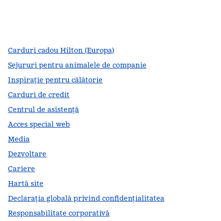
facebook
x
instagram
,
Deschide o filă nouă
,
Deschide o filă nouă
,
Deschide o filă nouă
Carduri cadou Hilton (Europa)
Sejururi pentru animalele de companie
Inspirație pentru călătorie
Carduri de credit
Centrul de asistență
Acces special web
Media
Dezvoltare
Cariere
Hartă site
Declarația globală privind confidenţialitatea
Responsabilitate corporativă