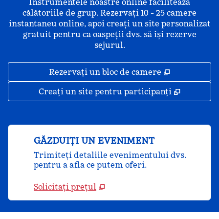
Instrumentele noastre online facilitează
călătoriile de grup. Rezervați 10 - 25 camere
instantaneu online, apoi creați un site personalizat
gratuit pentru ca oaspeții dvs. să își rezerve
sejurul.
,
Deschide o 
Rezervați un bloc de camere
,
Deschide
Creați un site pentru participanți
GĂZDUIȚI UN EVENIMENT
Trimiteți detaliile evenimentului dvs.
pentru a afla ce putem oferi.
Solicitați prețul