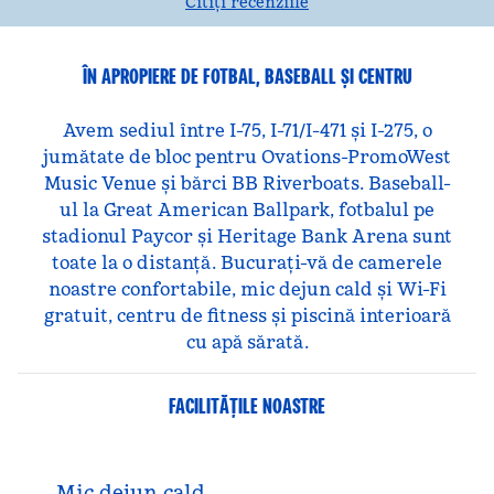
Citiți recenziile
ÎN APROPIERE DE FOTBAL, BASEBALL ȘI CENTRU
Avem sediul între I-75, I-71/I-471 și I-275, o
jumătate de bloc pentru Ovations-PromoWest
Music Venue și bărci BB Riverboats. Baseball-
ul la Great American Ballpark, fotbalul pe
stadionul Paycor și Heritage Bank Arena sunt
toate la o distanță. Bucurați-vă de camerele
noastre confortabile, mic dejun cald și Wi-Fi
gratuit, centru de fitness și piscină interioară
cu apă sărată.
FACILITĂŢILE NOASTRE
Mic dejun cald