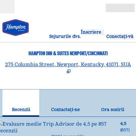
Salt la conținut
Deschide
Înscriere
Sejururile dvs.
Conectați-vă
HAMPTON INN & SUITES NEWPORT/CINCINNATI
,
D
275 Columbia Street, Newport, Kentucky, 41071, SUA
1
/
12
imaginea anterioară
ima
1 din 12
Contactaţi-ne
Recenzii
Contactaţi-ne
Ora sosirii
4,5
(
857
)