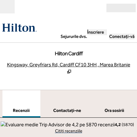
Salt la conținut
Deschide
Înscriere
Sejururile dvs.
Conectați-vă
Hilton Cardiff
,
D
Kingsway, Greyfriars Rd, Cardiff CF10 3HH , Marea Britanie
1
/
12
imaginea anterioară
imag
1 din 12
Contactaţi-ne
Recenzii
Contactaţi-ne
Ora sosirii
4,2
(
5870
)
Citiți recenziile