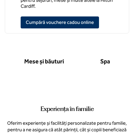
pentru sejururi, mese și multe altele la Hilton
Cardiff.
,
deschide o filă no
Cumpără vouchere cadou online
Mese și băuturi
Spa
Experiența în familie
Oferim experiențe și facilități personalizate pentru familie,
pentru a ne asigura că atât părinții, cât și copiii beneficiază