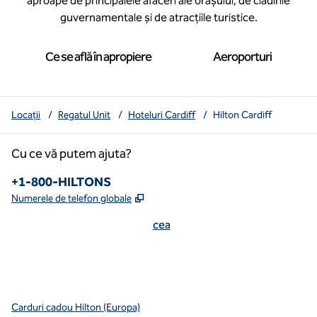
aproape de principalele afaceri ale orașului, de clădirile
guvernamentale și de atracțiile turistice.
Ce se află în apropiere
Aeroporturi
Locații
/
Regatul Unit
/
Hoteluri Cardiff
/
Hilton Cardiff
Cu ce vă putem ajuta?
Numărul de telefon:
+1-800-HILTONS
,
Deschide o filă nouă
Numerele de telefon globale
cea
x
facebook
instagram
youtube
mai curată
,
Deschide o filă nouă
,
Deschide o filă nouă
,
Deschide o filă nouă
,
deschide o filă nouă
,
deschide o filă nouă
Carduri cadou Hilton (Europa)