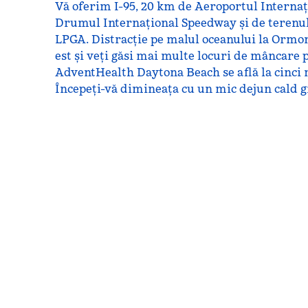
Vă oferim I-95, 20 km de Aeroportul Interna
Drumul Internațional Speedway și de terenul 
LPGA. Distracție pe malul oceanului la Ormon
est și veți găsi mai multe locuri de mâncare 
AdventHealth Daytona Beach se află la cinci 
Începeți-vă dimineața cu un mic dejun cald gra