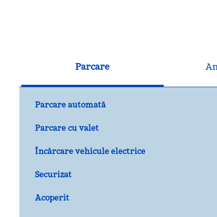
Parcare
An
Parcare automată
Parcare cu valet
Încărcare vehicule electrice
Securizat
Acoperit