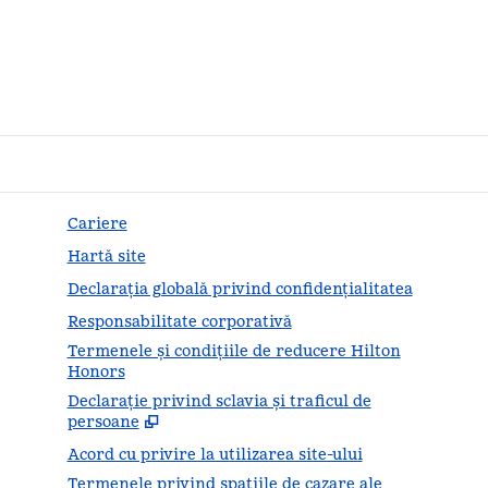
Cariere
Hartă site
Declarația globală privind confidenţialitatea
Responsabilitate corporativă
Termenele și condițiile de reducere Hilton
Honors
Declarație privind sclavia și traficul de
,
Desc
persoane
Acord cu privire la utilizarea site-ului
Termenele privind spațiile de cazare ale