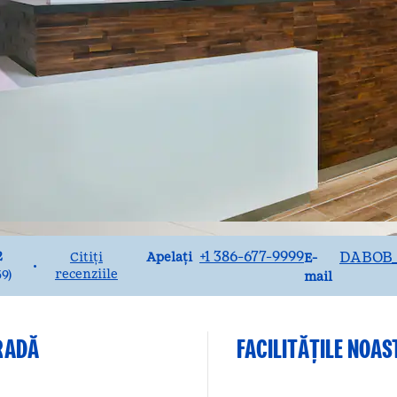
Apel
Email
+1 386-677-9999
DABOB
2
Apelați
Citiți
E-
•
recenziile
59
)
mail
TRADĂ
FACILITĂŢILE NOAS