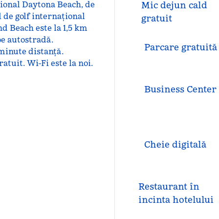
țional Daytona Beach, de
Mic dejun cald
de golf internațional
gratuit
d Beach este la 1,5 km
pe autostradă.
Parcare gratuită
minute distanță.
tuit. Wi-Fi este la noi.
Business Center
Cheie digitală
Restaurant în
incinta hotelului