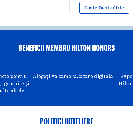
Toate facilitățile
BENEFICII MEMBRU HILTON HONORS
ncte pentru
Alegeți-vă camera
Cazare digitală
Expe
i gratuite și
Hilto
lte altele
POLITICI HOTELIERE