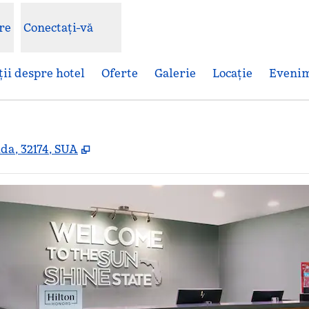
re
Conectați-vă
ii despre hotel
Oferte
Galerie
Locaţie
Eveni
,
Deschide o filă nouă
da, 32174, SUA