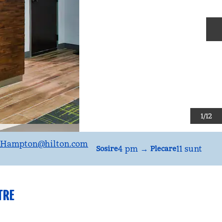
D
1
/
12
_Hampton
@hilton.com
4 pm
→
11 sunt
Sosire
Plecare
TRE