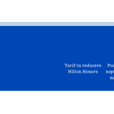
Tarif cu reducere
Pu
Hilton Honors
nopț
mu