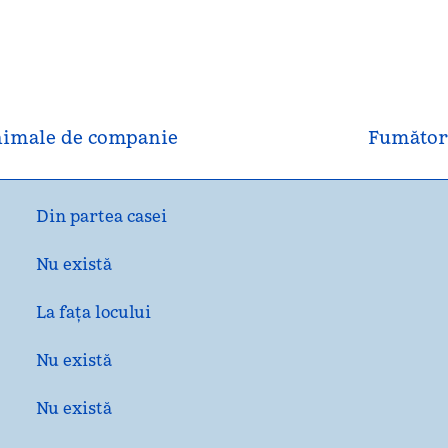
imale de companie
Fumător
Din partea casei
Nu există
La fața locului
Nu există
Nu există