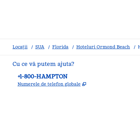
Locații
/
SUA
/
Florida
/
Hoteluri Ormond Beach
/
Cu ce vă putem ajuta?
Telefon:
+1-800-HAMPTON
,
Deschide o filă nouă
Numerele de telefon globale
facebook
x
instagram
,
Deschide o filă nouă
,
Deschide o filă nouă
,
Deschide o filă nouă