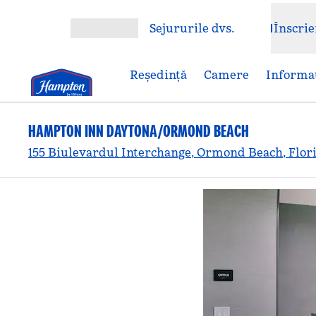
Salt la conținut
Sejururile dvs.
Înscrie
Deschideți meniul
Reşedinţă
Camere
Informaț
HAMPTON INN DAYTONA/ORMOND BEACH
155 Biulevardul Interchange, Ormond Beach, Flori