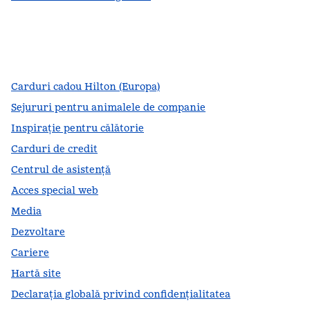
facebook
x
instagram
,
Deschide o filă nouă
,
Deschide o filă nouă
,
Deschide o filă nouă
Carduri cadou Hilton (Europa)
Sejururi pentru animalele de companie
Inspirație pentru călătorie
Carduri de credit
Centrul de asistență
Acces special web
Media
Dezvoltare
Cariere
Hartă site
Declarația globală privind confidenţialitatea