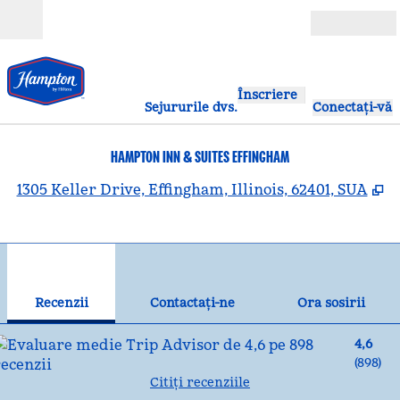
Salt la conținut
Deschide
Înscriere
Sejururile dvs.
Conectați-vă
HAMPTON INN & SUITES EFFINGHAM
,
D
1305 Keller Drive, Effingham, Illinois, 62401, SUA
1
/
12
imaginea anterioară
ima
1 din 12
Contactaţi-ne
Recenzii
Contactaţi-ne
Ora sosirii
4,6
(
898
)
Citiți recenziile