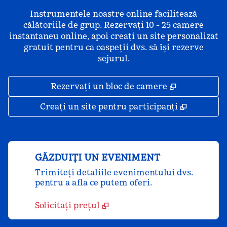
Instrumentele noastre online facilitează
călătoriile de grup. Rezervați 10 - 25 camere
instantaneu online, apoi creați un site personalizat
gratuit pentru ca oaspeții dvs. să își rezerve
sejurul.
,
Deschide o 
Rezervați un bloc de camere
,
Deschide
Creați un site pentru participanți
GĂZDUIȚI UN EVENIMENT
Trimiteți detaliile evenimentului dvs.
pentru a afla ce putem oferi.
Solicitați prețul