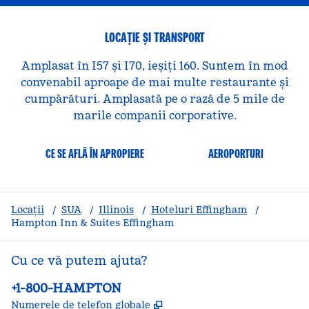
LOCAȚIE ȘI TRANSPORT
Amplasat în I57 și I70, ieșiți 160. Suntem în mod
convenabil aproape de mai multe restaurante și
cumpărături. Amplasată pe o rază de 5 mile de
marile companii corporative.
CE SE AFLĂ ÎN APROPIERE
AEROPORTURI
Locații
/
SUA
/
Illinois
/
Hoteluri Effingham
/
Hampton Inn & Suites Effingham
Cu ce vă putem ajuta?
Telefon:
+1-800-HAMPTON
,
Deschide o filă nouă
Numerele de telefon globale