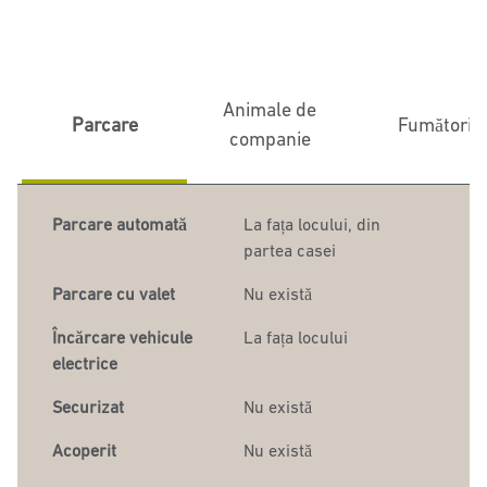
Animale de
Parcare
Fumători
companie
Parcare automată
La fața locului
,
din
partea casei
Parcare cu valet
Nu există
Încărcare vehicule
La fața locului
electrice
Securizat
Nu există
Acoperit
Nu există