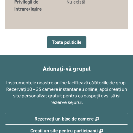
Privilegii de
Nu există
intrare/ieșire
Toate politicile
Adunați-vă grupul
Instrumentele noastre online facilitează călătoriile de grup.
Rezervați 10 - 25 camere instantaneu online, apoi creați un
site personalizat gratuit pentru ca oaspeții dvs. să își
rezerve sejurul.
,
Deschide o filă
Rezervați un bloc de camere
,
Deschide o fi
Creați un site pentru participanți