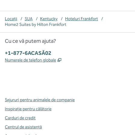
Locații
/
SUA
/
Kentucky
/
Hoteluri Frankfort
/
Home2 Suites by Hilton Frankfort
Cu ce vă putem ajuta?
Telefon:
+1-877-6ACASĂ02
,
Deschide o filă nouă
Numerele de telefon globale
x
facebook
instagram
,
Deschide o filă nouă
,
Deschide o filă nouă
,
Deschide o filă nouă
Sejururi pentru animalele de companie
Inspirație pentru călătorie
Carduri de credit
Centrul de asistență