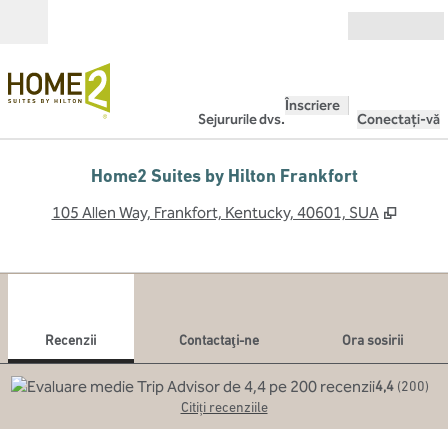
Salt la conținut
Deschide
Înscriere
Sejururile dvs.
Conectați-vă
Home2 Suites by Hilton Frankfort
,
Deschi
105 Allen Way, Frankfort, Kentucky, 40601, SUA
1
/
12
imaginea anterioară
imag
1 din 12
Contactaţi-ne
Recenzii
Contactaţi-ne
Ora sosirii
4,4
(
200
)
Citiți recenziile