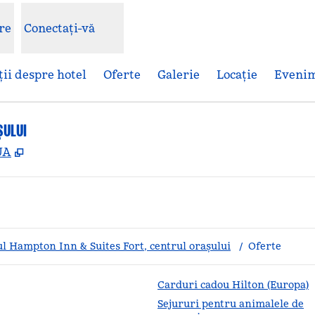
re
Conectați-vă
ii despre hotel
Oferte
Galerie
Locaţie
Eveni
ȘULUI
,
Deschide o filă nouă
UA
l Hampton Inn & Suites Fort, centrul orașului
/
Oferte
Carduri cadou Hilton (Europa)
Sejururi pentru animalele de