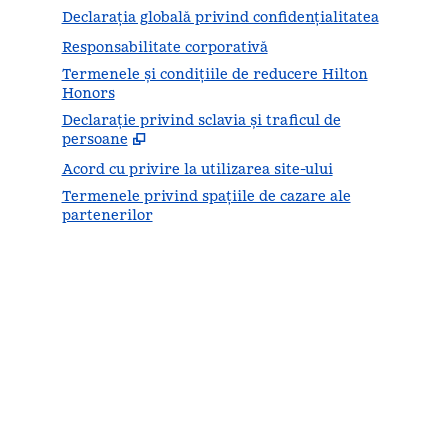
Declarația globală privind confidenţialitatea
Responsabilitate corporativă
Termenele și condițiile de reducere Hilton
Honors
Declarație privind sclavia și traficul de
,
Desc
persoane
Acord cu privire la utilizarea site-ului
Termenele privind spațiile de cazare ale
partenerilor