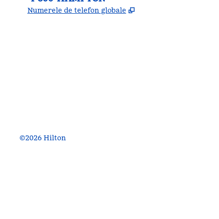
,
Deschide o filă nouă
Numerele de telefon globale
facebook
x
instagram
,
Deschide o filă nouă
,
Deschide o filă nouă
,
Deschide o filă nouă
©
2026
Hilton