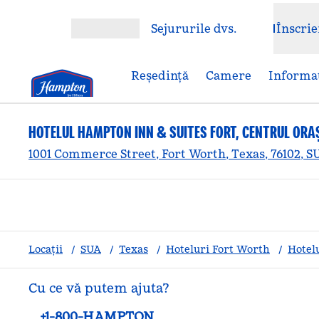
Salt la conținut
Sejururile dvs.
Înscrie
Deschideți meniul
Reşedinţă
Camere
Informaț
HOTELUL HAMPTON INN & SUITES FORT, CENTRUL ORA
1001 Commerce Street, Fort Worth, Texas, 76102, S
Locații
/
SUA
/
Texas
/
Hoteluri Fort Worth
/
Hotelu
Cu ce vă putem ajuta?
Telefon:
+1-800-HAMPTON