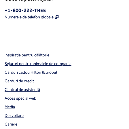
Telefon:
+1-800-222-TREE
,
Deschide o filă nouă
Numerele de telefon globale
x
facebook
instagram
,
Deschide o filă nouă
,
Deschide o filă nouă
,
Deschide o filă nouă
Inspirație pentru călătorie
Sejururi pentru animalele de companie
Carduri cadou Hilton (Europa)
Carduri de credit
Centrul de asistență
Acces special web
Media
Dezvoltare
Cariere