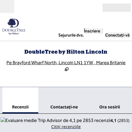
Salt la conținut
Deschide
Înscriere
Sejururile dvs.
Conectați-vă
DoubleTree by Hilton Lincoln
,
D
Pe Brayford Wharf North, Lincoln LN1 1YW , Marea Britanie
1
/
12
imaginea anterioară
imag
1 din 12
Contactaţi-ne
Recenzii
Contactaţi-ne
Ora sosirii
4,1
(
2853
)
Citiți recenziile