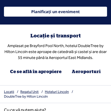
Planificați un eveniment
Locație și transport
Amplasat pe Brayford Pool North, hotelul DoubleTree by
Hilton Lincoln este aproape de catedrală și castel și are doar
55 minute până la Aeroportul East Midlands.
Ce se află în apropiere
Aeroporturi
Locații
/
Regatul Unit
/
Hoteluri Lincoln
/
DoubleTree by Hilton Lincoln
Cu ce vă putem ajuta?