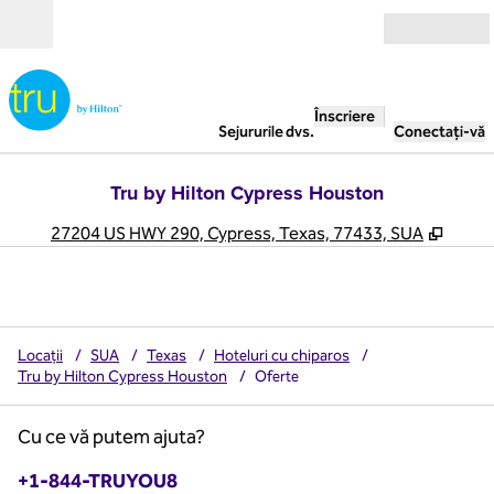
Salt la conținut
Deschide
Înscriere
Sejururile dvs.
Conectați-vă
Tru by Hilton Cypress Houston
,
Desch
27204 US HWY 290, Cypress, Texas, 77433, SUA
Locații
/
SUA
/
Texas
/
Hoteluri cu chiparos
/
Tru by Hilton Cypress Houston
/
Oferte
Cu ce vă putem ajuta?
Telefon:
+1-844-TRUYOU8