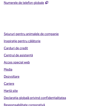
,
Deschide o filă nouă
Numerele de telefon globale
x
facebook
instagram
,
Deschide o filă nouă
,
Deschide o filă nouă
,
Deschide o filă nouă
Sejururi pentru animalele de companie
Inspirație pentru călătorie
Carduri de credit
Centrul de asistență
Acces special web
Media
Dezvoltare
Cariere
Hartă site
Declarația globală privind confidenţialitatea
Responsabilitate corporativă