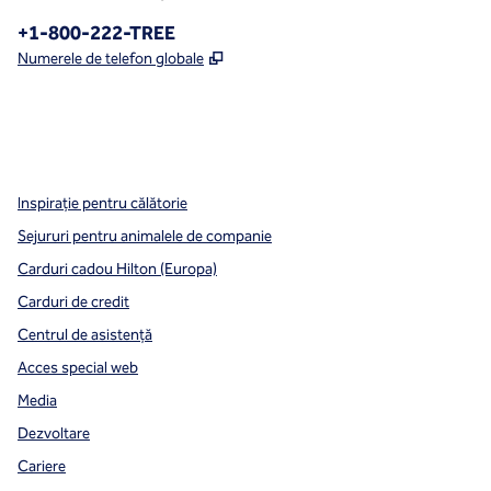
Telefon:
+1-800-222-TREE
,
Deschide o filă nouă
Numerele de telefon globale
x
facebook
instagram
,
Deschide o filă nouă
,
Deschide o filă nouă
,
Deschide o filă nouă
Inspirație pentru călătorie
Sejururi pentru animalele de companie
Carduri cadou Hilton (Europa)
Carduri de credit
Centrul de asistență
Acces special web
Media
Dezvoltare
Cariere