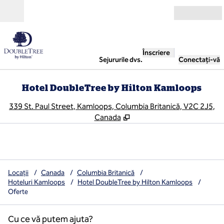
Salt la conținut
Deschide
Înscriere
Sejururile dvs.
Conectați-vă
Hotel DoubleTree by Hilton Kamloops
,
D
339 St. Paul Street, Kamloops, Columbia Britanică, V2C 2J5,
Canada
Locații
/
Canada
/
Columbia Britanică
/
Hoteluri Kamloops
/
Hotel DoubleTree by Hilton Kamloops
/
Oferte
Cu ce vă putem ajuta?