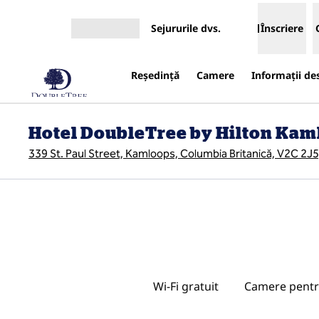
Salt la conținut
Sejururile dvs.
Înscriere
Deschideți meniul
Reşedinţă
Camere
Informații de
Hotel DoubleTree by Hilton Kam
339 St. Paul Street, Kamloops, Columbia Britanică, V2C 2J
Wi-Fi gratuit
Camere pentr