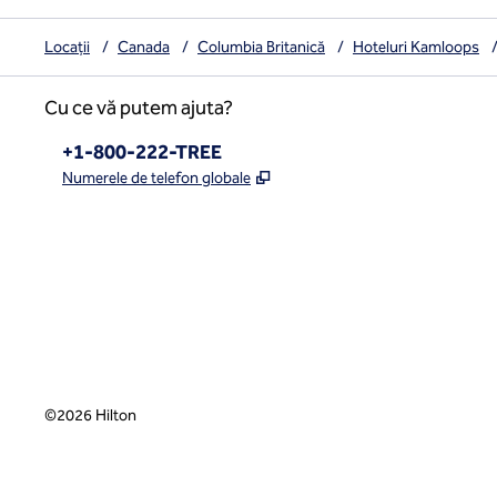
Locații
/
Canada
/
Columbia Britanică
/
Hoteluri Kamloops
Cu ce vă putem ajuta?
Telefon:
+1-800-222-TREE
,
Deschide o filă nouă
Numerele de telefon globale
x
facebook
instagram
,
Deschide o filă nouă
,
Deschide o filă nouă
,
Deschide o filă nouă
©
2026
Hilton