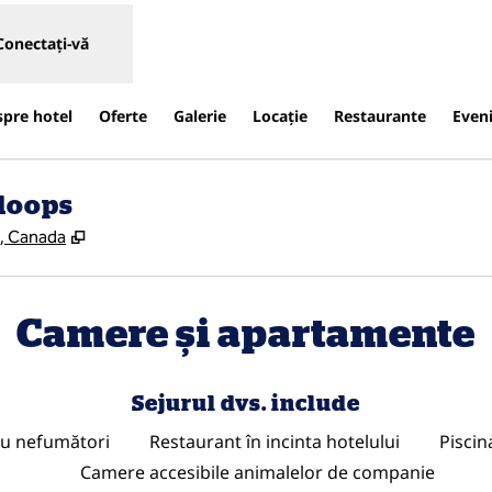
Conectați-vă
spre hotel
Oferte
Galerie
Locaţie
Restaurante
Even
loops
,
Deschide o filă nouă
5, Canada
Camere și apartamente
Sejurul dvs. include
u nefumători
Restaurant în incinta hotelului
Piscin
Camere accesibile animalelor de companie