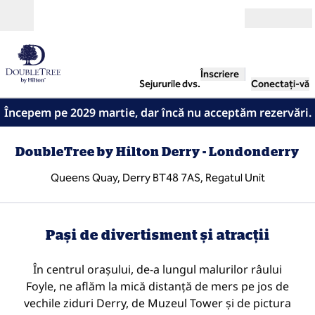
Salt la conținut
Deschide
Înscriere
Sejururile dvs.
Conectați-vă
Începem pe 2029 martie, dar încă nu acceptăm rezervări.
DoubleTree by Hilton Derry - Londonderry
Queens Quay, Derry BT48 7AS, Regatul Unit
1
/
6
imaginea anterioară
imag
1 din 6
Pași de divertisment și atracții
În centrul orașului, de-a lungul malurilor râului
Foyle, ne aflăm la mică distanță de mers pe jos de
vechile ziduri Derry, de Muzeul Tower și de pictura