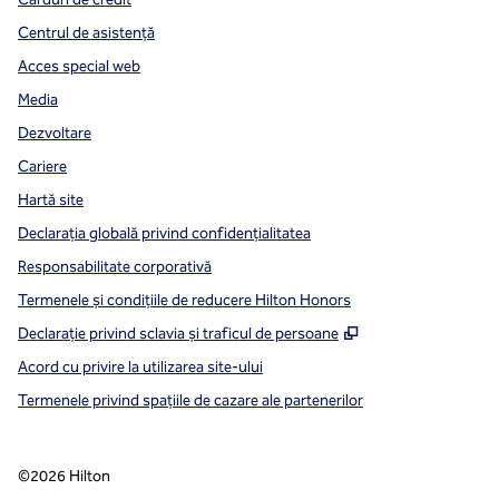
Centrul de asistență
Acces special web
Media
Dezvoltare
Cariere
Hartă site
Declarația globală privind confidenţialitatea
Responsabilitate corporativă
Termenele și condițiile de reducere Hilton Honors
,
Deschide o filă n
Declarație privind sclavia și traficul de persoane
Acord cu privire la utilizarea site-ului
Termenele privind spațiile de cazare ale partenerilor
©
2026
Hilton