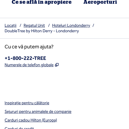
Ce se află în apropiere
Aeroporturi
Locații
/
Regatul Unit
/
Hoteluri Londonderry
/
DoubleTree by Hilton Derry - Londonderry
Cu ce vă putem ajuta?
Telefon:
+1-800-222-TREE
,
Deschide o filă nouă
Numerele de telefon globale
x
facebook
instagram
,
Deschide o filă nouă
,
Deschide o filă nouă
,
Deschide o filă nouă
Inspirație pentru călătorie
Sejururi pentru animalele de companie
Carduri cadou Hilton (Europa)
Carduri de credit