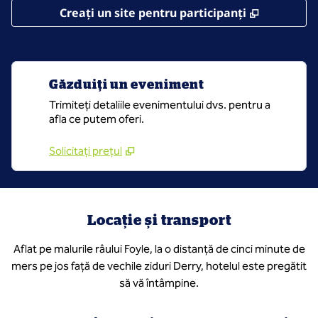
,
Deschide 
Creați un site pentru participanți
Găzduiți un eveniment
Trimiteți detaliile evenimentului dvs. pentru a
afla ce putem oferi.
Solicitați prețul
Locație și transport
Aflat pe malurile râului Foyle, la o distanță de cinci minute de
mers pe jos față de vechile ziduri Derry, hotelul este pregătit
să vă întâmpine.