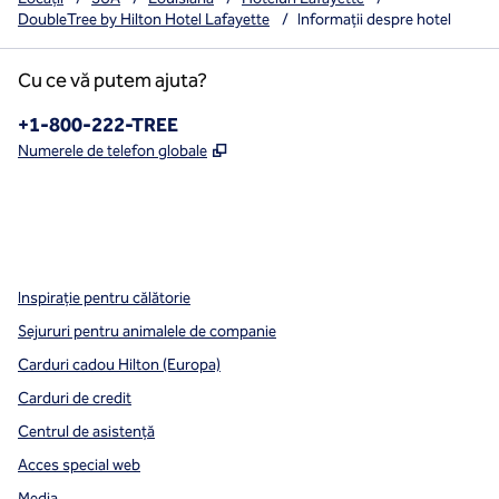
DoubleTree by Hilton Hotel Lafayette
/
Informații despre hotel
Cu ce vă putem ajuta?
Telefon:
+1-800-222-TREE
,
Deschide o filă nouă
Numerele de telefon globale
x
facebook
instagram
,
Deschide o filă nouă
,
Deschide o filă nouă
,
Deschide o filă nouă
Inspirație pentru călătorie
Sejururi pentru animalele de companie
Carduri cadou Hilton (Europa)
Carduri de credit
Centrul de asistență
Acces special web
Media