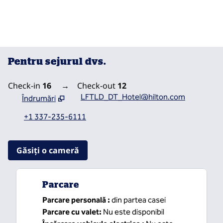
Pentru sejurul dvs.
Check-in
16
→
Check-out
12
LFTLD_DT_Hotel@hilton.com
Îndrumări
,
Deschide o filă nouă
+1 337-235-6111
Găsiți o cameră
Parcare
Parcare personală
:
din partea casei
Parcare cu valet
:
Nu este disponibil