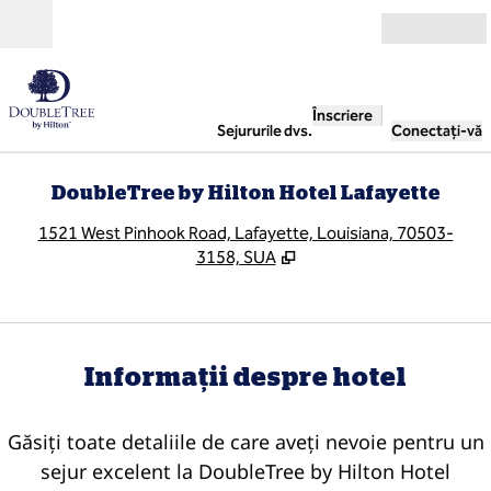
Salt la conținut
Deschide
Înscriere
Sejururile dvs.
Conectați-vă
DoubleTree by Hilton Hotel Lafayette
,
D
1521 West Pinhook Road, Lafayette, Louisiana, 70503-
3158, SUA
Informații despre hotel
Găsiți toate detaliile de care aveți nevoie pentru un
sejur excelent la DoubleTree by Hilton Hotel