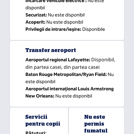
Încărcare vehicule electrice
:
Nu este
disponibil
Securizat
:
Nu este disponibil
Acoperit
:
Nu este disponibil
Privilegii de intrare/ieșire
:
Disponibile
Transfer aeroport
Disponibil
,
Aeroportul regional Lafayette
:
din partea casei
, din partea casei
Baton Rouge Metropolitan/Ryan Field
:
Nu
este disponibil
Aeroportul internațional Louis Armstrong
New Orleans
:
Nu este disponibil
Servicii
Nu este
pentru copii
permis
fumatul
Pătuțuri
: