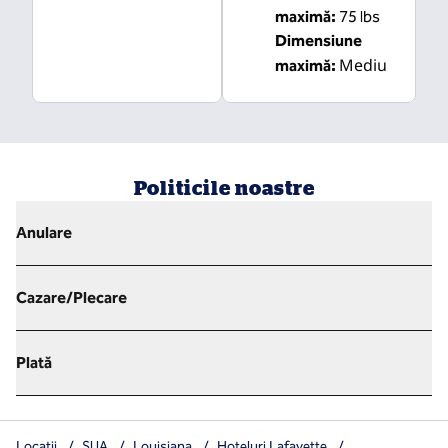
maximă:
75 lbs
Dimensiune
Mediu
maximă:
Politicile noastre
Anulare
Cazare/Plecare
Plată
Locații
/
SUA
/
Louisiana
/
Hoteluri Lafayette
/