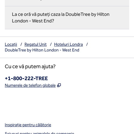
La ce oră vă puteți caza la DoubleTree by Hilton
London - West End?
Locații
/
Regatul Unit
/
Hoteluri Londra
/
DoubleTree by Hilton London - West End
Cu ce vă putem ajuta?
Telefon:
+1-800-222-TREE
,
Deschide o filă nouă
Numerele de telefon globale
x
facebook
instagram
,
Deschide o filă nouă
,
Deschide o filă nouă
,
Deschide o filă nouă
Inspirație pentru călătorie
Sejururi pentru animalele de companie