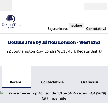
Salt la conținut
Deschide
Înscriere
Sejururile dvs.
Conectați-vă
DoubleTree by Hilton London - West End
,
De
92 Southampton Row, Londra WC1B 4BH, Regatul Unit
1
/
12
imaginea anterioară
imag
1 din 12
Contactaţi-ne
Recenzii
Contactaţi-ne
Ora sosirii
4,0
(
5629
)
Citiți recenziile