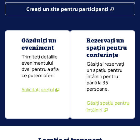
,
Deschide 
Creați un site pentru participanți
Găzduiți un
Rezervați un
eveniment
spațiu pentru
conferințe
Trimiteți detaliile
evenimentului
Găsiți și rezervați
dvs. pentru a afla
un spațiu pentru
ce putem oferi.
întâlniri pentru
până la 35
persoane.
Solicitați prețul
Găsiți spațiu pentru
întâlniri