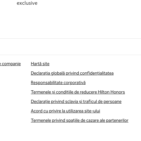
exclusive
de companie
Hartă site
Declarația globală privind confidenţialitatea
Responsabilitate corporativă
Termenele și condițiile de reducere Hilton Honors
Declarație privind sclavia și traficul de persoane
Acord cu privire la utilizarea site-ului
Termenele privind spațiile de cazare ale partenerilor