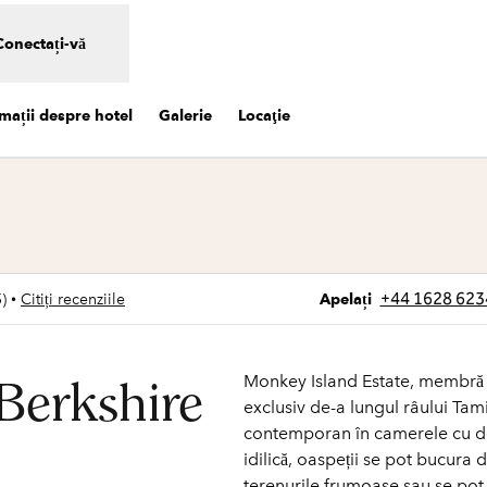
Conectați-vă
mații despre hotel
Galerie
Locaţie
ide o filă nouă
Apelare
+44 1628 623
•
5
)
Citiți recenziile
Apelați
Monkey Island Estate, membră a
 Berkshire
exclusiv de-a lungul râului Tam
contemporan în camerele cu d
idilică, oaspeții se pot bucura
terenurile frumoase sau se pot