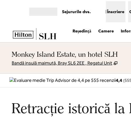
Salt la conținut
Sejururile dvs.
Înscriere
Deschideți meniul
Reşedinţă
Camere
Infor
Monkey Island Estate, un hotel SLH
,
Desch
Bandă insulă maimuță, Bray SL6 2EE , Regatul Unit
4,4
(
55
Retracție istorică la