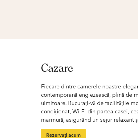
Cazare
Fiecare dintre camerele noastre elegant
contemporană englezească, plină de mob
uimitoare. Bucurați-vă de facilitățile m
condiționat, Wi-Fi din partea casei, ceai
marmură, asigurând un sejur relaxant și
Rezervaţi acum