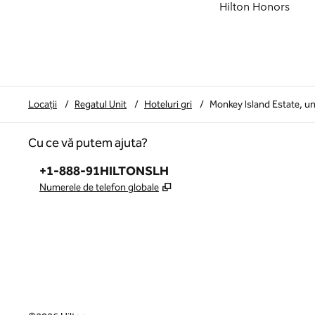
Hilton Honors
Locații
/
Regatul Unit
/
Hoteluri gri
/
Monkey Island Estate, u
Cu ce vă putem ajuta?
Telefon:
+1-888-91HILTONSLH
,
Deschide o filă nouă
Numerele de telefon globale