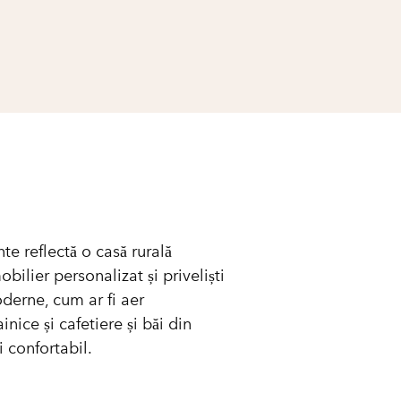
e reflectă o casă rurală
ilier personalizat și priveliști
oderne, cum ar fi aer
nice și cafetiere și băi din
 confortabil.