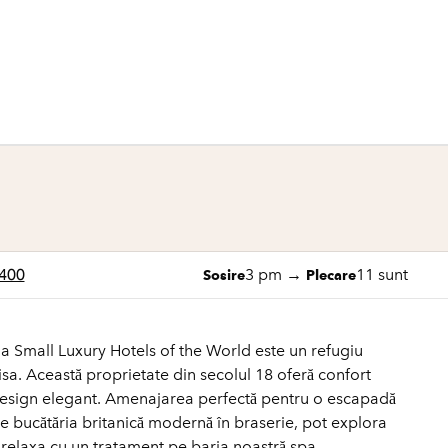
1 din 8
1
/
8
imaginea anterioară
imaginea următo
400
3 pm
→
11 sunt
Sosire
Plecare
 Small Luxury Hotels of the World este un refugiu
isa. Această proprietate din secolul 18 oferă confort
esign elegant. Amenajarea perfectă pentru o escapadă
 de bucătăria britanică modernă în braserie, pot explora
 relaxa cu un tratament pe barja noastră spa.