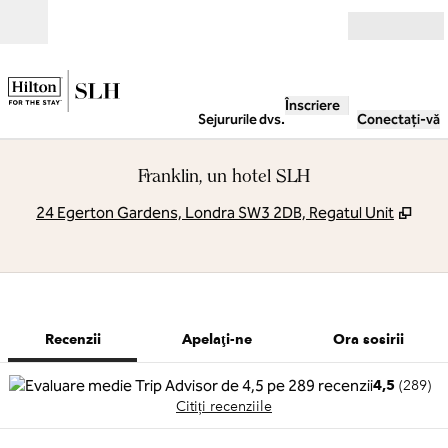
Salt la conținut
Deschide
Înscriere
Sejururile dvs.
Conectați-vă
Franklin, un hotel SLH
,
Desc
24 Egerton Gardens, Londra SW3 2DB, Regatul Unit
1 din 9
1
/
9
imaginea anterioară
imaginea urm
Apelaţi-ne
Recenzii
Apelaţi-ne
Ora sosirii
4,5
(
289
)
Citiți recenziile