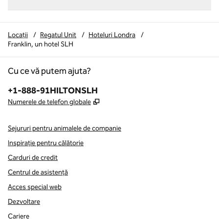
Locații
/
Regatul Unit
/
Hoteluri Londra
/
Franklin, un hotel SLH
Cu ce vă putem ajuta?
Telefon:
+1-888-91HILTONSLH
,
Deschide o filă nouă
Numerele de telefon globale
Sejururi pentru animalele de companie
Inspirație pentru călătorie
Carduri de credit
Centrul de asistență
Acces special web
Dezvoltare
Cariere