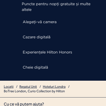
Puncte pentru nopți gratuite și multe
altele
Alegeți-vă camera
Cazare digitală
Experiențele Hilton Honors
Cheie digitală
Locații
/
Regatul Unit
/
Hoteluri Londra
/
BoTree London, Curio Collection by Hilton
Cu ce vă putem ajuta?