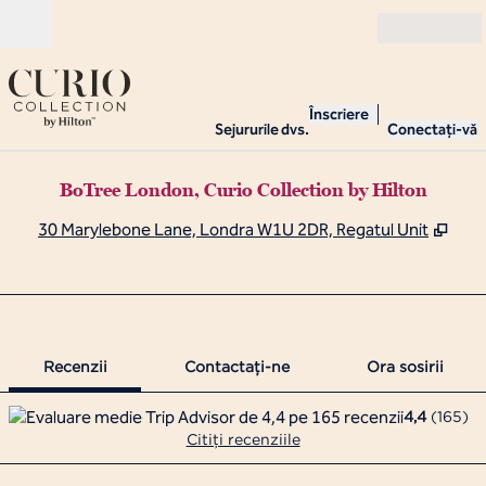
Salt la conținut
Deschide
Înscriere
Sejururile dvs.
Conectați-vă
BoTree London, Curio Collection by Hilton
,
Desc
30 Marylebone Lane, Londra W1U 2DR, Regatul Unit
1 din 12
1
/
12
imaginea anterioară
imaginea urmă
Contactaţi-ne
Recenzii
Contactaţi-ne
Ora sosirii
4,4
(
165
)
Citiți recenziile