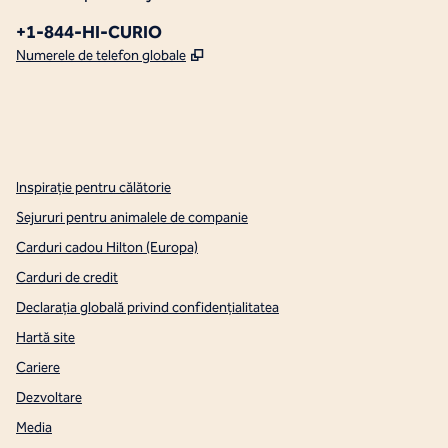
Telefon:
+1-844-HI-CURIO
,
Deschide o filă nouă
Numerele de telefon globale
x
facebook
instagram
,
Deschide o filă nouă
,
Deschide o filă nouă
,
Deschide o filă nouă
Inspirație pentru călătorie
Sejururi pentru animalele de companie
Carduri cadou Hilton (Europa)
Carduri de credit
Declarația globală privind confidenţialitatea
Hartă site
Cariere
Dezvoltare
Media