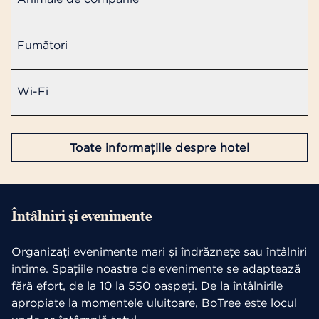
Fumători
Wi-Fi
Toate informațiile despre hotel
Întâlniri și evenimente
Organizați evenimente mari și îndrăznețe sau întâlniri
intime. Spațiile noastre de evenimente se adaptează
fără efort, de la 10 la 550 oaspeți. De la întâlnirile
apropiate la momentele uluitoare, BoTree este locul