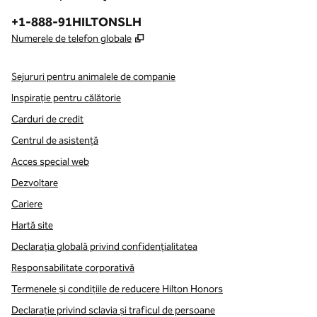
Telefon:
+1-888-91HILTONSLH
,
Deschide o filă nouă
Numerele de telefon globale
Sejururi pentru animalele de companie
Inspirație pentru călătorie
Carduri de credit
Centrul de asistență
Acces special web
Dezvoltare
Cariere
Hartă site
Declarația globală privind confidenţialitatea
Responsabilitate corporativă
Termenele și condițiile de reducere Hilton Honors
Declarație privind sclavia și traficul de persoane