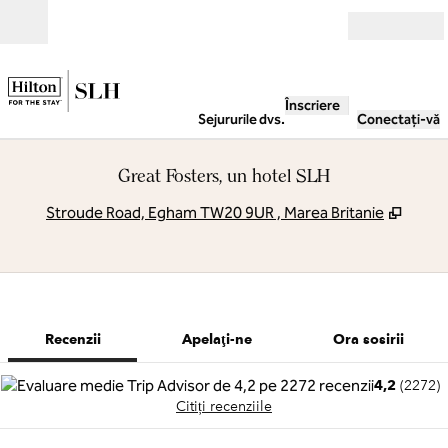
Salt la conținut
Deschide
Înscriere
Sejururile dvs.
Conectați-vă
Great Fosters, un hotel SLH
,
Desch
Stroude Road, Egham TW20 9UR , Marea Britanie
1 din 12
1
/
12
imaginea anterioară
imaginea urmă
Apelaţi-ne
Recenzii
Apelaţi-ne
Ora sosirii
4,2
(
2272
)
Citiți recenziile