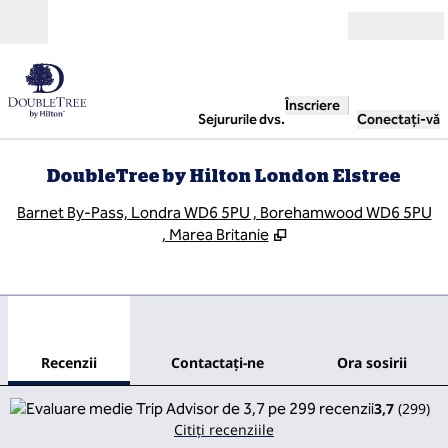
Salt la conținut
Deschide
Înscriere
Sejururile dvs.
Conectați-vă
DoubleTree by Hilton London Elstree
,
D
Barnet By-Pass, Londra WD6 5PU , Borehamwood WD6 5PU
, Marea Britanie
1
/
12
imaginea anterioară
imag
1 din 12
Contactaţi-ne
Recenzii
Contactaţi-ne
Ora sosirii
3,7
(
299
)
Citiți recenziile