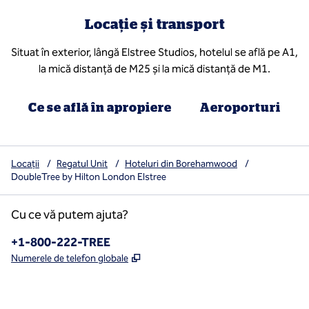
Locație și transport
Situat în exterior, lângă Elstree Studios, hotelul se află pe A1,
la mică distanță de M25 și la mică distanță de M1.
Ce se află în apropiere
Aeroporturi
Locații
/
Regatul Unit
/
Hoteluri din Borehamwood
/
DoubleTree by Hilton London Elstree
Cu ce vă putem ajuta?
Telefon:
+1-800-222-TREE
,
Deschide o filă nouă
Numerele de telefon globale
x
facebook
instagram