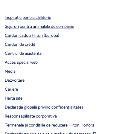
,
Deschide o filă nouă
,
Deschide o filă nouă
,
Deschide o filă nouă
Inspirație pentru călătorie
Sejururi pentru animalele de companie
Carduri cadou Hilton (Europa)
Carduri de credit
Centrul de asistență
Acces special web
Media
Dezvoltare
Cariere
Hartă site
Declarația globală privind confidenţialitatea
Responsabilitate corporativă
Termenele și condițiile de reducere Hilton Honors
,
Deschide o filă n